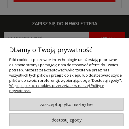
ZAPISZ SIĘ DO NEWSLETTERA
ZAPISZ SIĘ
Dbamy o Twoją prywatność
POMOC
Pliki cookies i pokrewne im technologie umożliwiają poprawne
MOJE KONTO
działanie strony i pomagają nam dostosować ofertę do Twoich
potrzeb. Możesz zaakceptować wykorzystanie przez nas
wszystkich tych plików i przejść do sklepu lub dostosować użycie
PŁATNOŚCI I DOSTAWA
plików do swoich preferencji, wybierając opcję "Dostosuj zgody".
Więcej o plikach cookies przeczytasz w naszej Polityce
INFORMACJE
prywatności.
O NAS
zaakceptuj tylko niezbędne
dostosuj zgody
© MAXSOTE 2026.
Wszystkie prawa zastrzeżone.