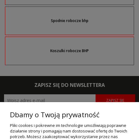
Spodnie robocze bhp
Koszulki robocze BHP
ZAPISZ SIĘ DO NEWSLETTERA
ZAPISZ SIĘ
Dbamy o Twoją prywatność
POMOC
Pliki cookies i pokrewne im technologie umożliwiają poprawne
MOJE KONTO
działanie strony i pomagają nam dostosować ofertę do Twoich
potrzeb. Możesz zaakceptować wykorzystanie przez nas