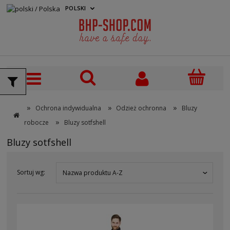
POLSKI
PLN
»
»
»
Ochrona indywidualna
Odzież ochronna
Bluzy
»
robocze
Bluzy sotfshell
Bluzy sotfshell
Sortuj wg:
Nazwa produktu A-Z