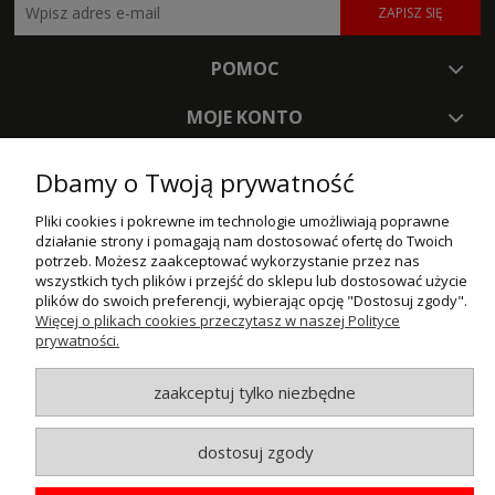
ZAPISZ SIĘ
POMOC
MOJE KONTO
PŁATNOŚCI I DOSTAWA
Dbamy o Twoją prywatność
INFORMACJE
Pliki cookies i pokrewne im technologie umożliwiają poprawne
działanie strony i pomagają nam dostosować ofertę do Twoich
potrzeb. Możesz zaakceptować wykorzystanie przez nas
O NAS
wszystkich tych plików i przejść do sklepu lub dostosować użycie
plików do swoich preferencji, wybierając opcję "Dostosuj zgody".
Więcej o plikach cookies przeczytasz w naszej Polityce
© MAXSOTE 2026.
Wszystkie prawa zastrzeżone.
prywatności.
zaakceptuj tylko niezbędne
pokaż pełną wersję strony
dostosuj zgody