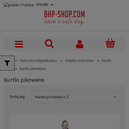
POLSKI
PLN
»
»
»
Ochrona indywidualna
Odzież ochronna
Kurtki
»
Kurtki pikowane
Kurtki pikowane
Sortuj wg:
Nazwa produktu A-Z