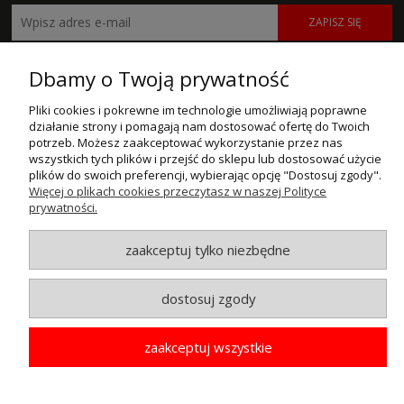
ZAPISZ SIĘ
POMOC
Dbamy o Twoją prywatność
MOJE KONTO
Pliki cookies i pokrewne im technologie umożliwiają poprawne
działanie strony i pomagają nam dostosować ofertę do Twoich
potrzeb. Możesz zaakceptować wykorzystanie przez nas
PŁATNOŚCI I DOSTAWA
wszystkich tych plików i przejść do sklepu lub dostosować użycie
plików do swoich preferencji, wybierając opcję "Dostosuj zgody".
INFORMACJE
Więcej o plikach cookies przeczytasz w naszej Polityce
prywatności.
O NAS
zaakceptuj tylko niezbędne
© MAXSOTE 2026.
Wszystkie prawa zastrzeżone.
dostosuj zgody
pokaż pełną wersję strony
zaakceptuj wszystkie