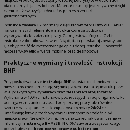
miejsca. Produkt jest dostępny w różnej kolorystyce w odcieniach
biało-czarnych jak i w kolorze. Materiał instrukcji jest zmywalny dzięki
czemu możesz użyć jej również w pomieszczeniach
gastronomicznych.
Instrukcja zawiera +5 informacji dzięki którym zebraliśmy dla Ciebie 5
najważniejszych elementów instrukcji które są podstawą
wykonywania bezpiecznie pracy. Zaprojektowaliśmy dla Ciebie
instrukcje z dodatkową zawartością digitalną, zeskanuj zawarty kod
QR aby przejść do rozszerzonego opisu danej instrukcji! Zawartość
możesz wyświetlić w wersji mobilnej oraz desktopowej.
Praktyczne wymiary i trwałość Instrukcji
BHP
Przy posługiwaniu się
instrukcją BHP
substancje chemiczne oraz
mieszaniny chemiczne stają się mniej groźne. Istota tej instrukcji tkwi
w jej praktycznych wymiarach oraz niezaprzeczalnej trwałości.
Wykonana w 100% z materiałów pochodzących z recyklingu, nie tylko
pomaga w zrozumieniu zasad bezpiecznej pracy, ale również
szanuje naszą planetę. Jej kompaktowe rozmiary 24x24 cm
umożliwiają łatwe przechowywanie i transport, niezależnie od
miejsca pracy. Niewielki format nie oznacza jednak ograniczenia w
informacji -
instrukcja BHP
ESB-IN-C-067 zawiera wszystko, czego
potrzebujesz do
bezpiecznej pracy z substancjami i