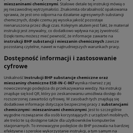
mieszaninami chemicznymi
. Stalowe detale tej instrukcji mówią o
jej niezawodnej wytrzymałości. Znakomita obrabialność opakowania
sprawia, że jest ono odporna na działanie agresywnych substancji
chemicznych, dzięki czemu jej wysoka jakość pozostaje
nienaruszona przez długi czas. Kolejnym atutem jest fakt, że materiał
instrukcji jest zmywalny, co dodatkowo wpływa na jej żywotność.
Dzięki temu możesz mieć pewność, że informacje zawarte na
instrukcji BHP substancji i mieszanin chemicznych
zawsze
pozostaną czytelne, nawet w najtrudniejszych warunkach pracy.
Dostępność informacji i zastosowanie
cyfrowe
Unikalność
Instrukcji BHP
substancje chemiczne oraz
mieszaniny chemiczne
ESB-IN-C-067
wynika również z jej
nowoczesnego podejścia do przekazywania wiedzy. Na instrukcji
znajduje się kod QR, który po zeskanowaniu umożliwia dostęp do
rozszerzonej zawartości cyfrowej. W zasobach tych znajdują się
dodatkowe informacje dotyczące bezpiecznej pracy z
substancjami
chemicznymi
i
mieszaninami chemicznymi
. Jest to szczególnie
wygodne rozwiązanie dla osób korzystających z urządzeń mobilnych,
ale treści te są dostępne także dla użytkowników komputerów
stacjonarnych. To innowacyjne podejście do BHP pozwala na bardziej
efektywne i szerokie wykorzystanie instrukcji, a tym samym na