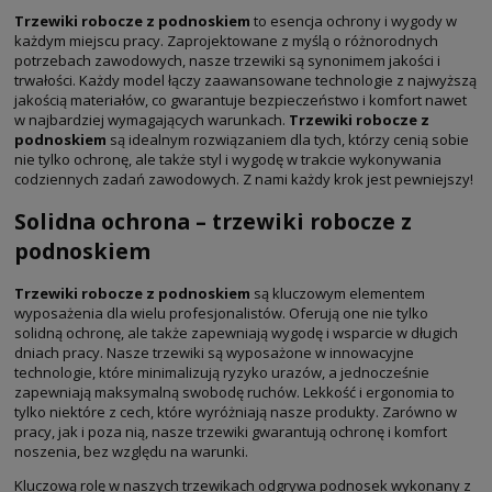
Trzewiki robocze z podnoskiem
to esencja ochrony i wygody w
każdym miejscu pracy. Zaprojektowane z myślą o różnorodnych
potrzebach zawodowych, nasze trzewiki są synonimem jakości i
trwałości. Każdy model łączy zaawansowane technologie z najwyższą
jakością materiałów, co gwarantuje bezpieczeństwo i komfort nawet
w najbardziej wymagających warunkach.
Trzewiki robocze z
podnoskiem
są idealnym rozwiązaniem dla tych, którzy cenią sobie
nie tylko ochronę, ale także styl i wygodę w trakcie wykonywania
codziennych zadań zawodowych. Z nami każdy krok jest pewniejszy!
Solidna ochrona – trzewiki robocze z
podnoskiem
Trzewiki robocze z podnoskiem
są kluczowym elementem
wyposażenia dla wielu profesjonalistów. Oferują one nie tylko
solidną ochronę, ale także zapewniają wygodę i wsparcie w długich
dniach pracy. Nasze trzewiki są wyposażone w innowacyjne
technologie, które minimalizują ryzyko urazów, a jednocześnie
zapewniają maksymalną swobodę ruchów. Lekkość i ergonomia to
tylko niektóre z cech, które wyróżniają nasze produkty. Zarówno w
pracy, jak i poza nią, nasze trzewiki gwarantują ochronę i komfort
noszenia, bez względu na warunki.
Kluczową rolę w naszych trzewikach odgrywa podnosek wykonany z