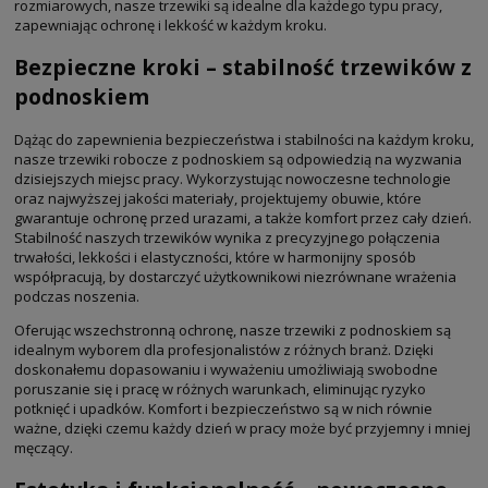
rozmiarowych, nasze trzewiki są idealne dla każdego typu pracy,
zapewniając ochronę i lekkość w każdym kroku.
Bezpieczne kroki – stabilność trzewików z
podnoskiem
Dążąc do zapewnienia bezpieczeństwa i stabilności na każdym kroku,
nasze trzewiki robocze z podnoskiem są odpowiedzią na wyzwania
dzisiejszych miejsc pracy. Wykorzystując nowoczesne technologie
oraz najwyższej jakości materiały, projektujemy obuwie, które
gwarantuje ochronę przed urazami, a także komfort przez cały dzień.
Stabilność naszych trzewików wynika z precyzyjnego połączenia
trwałości, lekkości i elastyczności, które w harmonijny sposób
współpracują, by dostarczyć użytkownikowi niezrównane wrażenia
podczas noszenia.
Oferując wszechstronną ochronę, nasze trzewiki z podnoskiem są
idealnym wyborem dla profesjonalistów z różnych branż. Dzięki
doskonałemu dopasowaniu i wyważeniu umożliwiają swobodne
poruszanie się i pracę w różnych warunkach, eliminując ryzyko
potknięć i upadków. Komfort i bezpieczeństwo są w nich równie
ważne, dzięki czemu każdy dzień w pracy może być przyjemny i mniej
męczący.