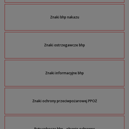
Znaki bhp nakazu
Znaki ostrzegawcze bhp
Znaki informacyjne bhp
Znaki ochrony przeciwpożarowej PPOŻ
Buty robocze bhp - obuwie ochronne