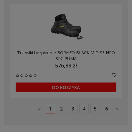
Trzewiki bezpieczne BORNEO BLACK MID S3 HRO
SRC PUMA
576,99 zł
DO KOSZYKA
«
1
2
3
4
5
6
»