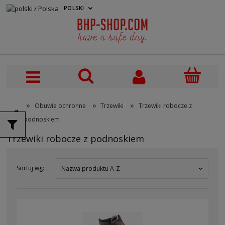
POLSKI
PLN
»
»
»
Obuwie ochronne
Trzewiki
Trzewiki robocze z
podnoskiem
Trzewiki robocze z podnoskiem
Sortuj wg:
Nazwa produktu A-Z