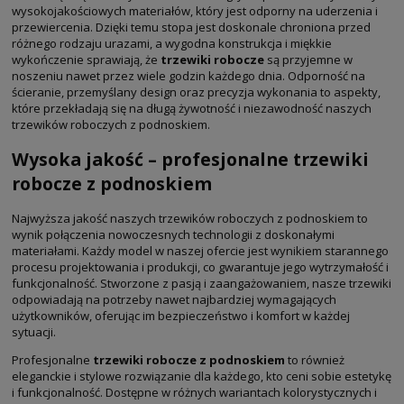
wysokojakościowych materiałów, który jest odporny na uderzenia i
przewiercenia. Dzięki temu stopa jest doskonale chroniona przed
różnego rodzaju urazami, a wygodna konstrukcja i miękkie
wykończenie sprawiają, że
trzewiki robocze
są przyjemne w
noszeniu nawet przez wiele godzin każdego dnia. Odporność na
ścieranie, przemyślany design oraz precyzja wykonania to aspekty,
które przekładają się na długą żywotność i niezawodność naszych
trzewików roboczych z podnoskiem.
Wysoka jakość – profesjonalne trzewiki
robocze z podnoskiem
Najwyższa jakość naszych trzewików roboczych z podnoskiem to
wynik połączenia nowoczesnych technologii z doskonałymi
materiałami. Każdy model w naszej ofercie jest wynikiem starannego
procesu projektowania i produkcji, co gwarantuje jego wytrzymałość i
funkcjonalność. Stworzone z pasją i zaangażowaniem, nasze trzewiki
odpowiadają na potrzeby nawet najbardziej wymagających
użytkowników, oferując im bezpieczeństwo i komfort w każdej
sytuacji.
Profesjonalne
trzewiki robocze z podnoskiem
to również
eleganckie i stylowe rozwiązanie dla każdego, kto ceni sobie estetykę
i funkcjonalność. Dostępne w różnych wariantach kolorystycznych i