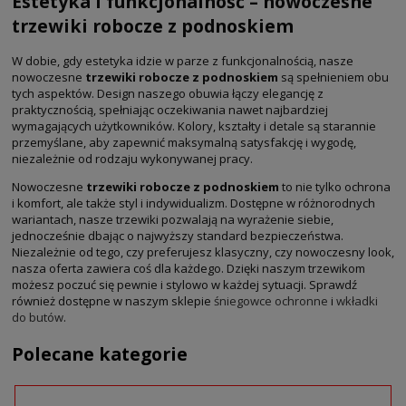
Estetyka i funkcjonalność – nowoczesne
trzewiki robocze z podnoskiem
W dobie, gdy estetyka idzie w parze z funkcjonalnością, nasze
nowoczesne
trzewiki robocze z podnoskiem
są spełnieniem obu
tych aspektów. Design naszego obuwia łączy elegancję z
praktycznością, spełniając oczekiwania nawet najbardziej
wymagających użytkowników. Kolory, kształty i detale są starannie
przemyślane, aby zapewnić maksymalną satysfakcję i wygodę,
niezależnie od rodzaju wykonywanej pracy.
Nowoczesne
trzewiki robocze z podnoskiem
to nie tylko ochrona
i komfort, ale także styl i indywidualizm. Dostępne w różnorodnych
wariantach, nasze trzewiki pozwalają na wyrażenie siebie,
jednocześnie dbając o najwyższy standard bezpieczeństwa.
Niezależnie od tego, czy preferujesz klasyczny, czy nowoczesny look,
nasza oferta zawiera coś dla każdego. Dzięki naszym trzewikom
możesz poczuć się pewnie i stylowo w każdej sytuacji. Sprawdź
również dostępne w naszym sklepie
śniegowce ochronne
i
wkładki
do butów
.
Polecane kategorie