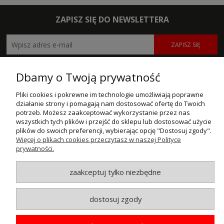
ZAPISZ SIĘ DO NEWSLETTERA
ZAPISZ SIĘ
POMOC
Dbamy o Twoją prywatność
MOJE KONTO
Pliki cookies i pokrewne im technologie umożliwiają poprawne
działanie strony i pomagają nam dostosować ofertę do Twoich
potrzeb. Możesz zaakceptować wykorzystanie przez nas
PŁATNOŚCI I DOSTAWA
wszystkich tych plików i przejść do sklepu lub dostosować użycie
plików do swoich preferencji, wybierając opcję "Dostosuj zgody".
INFORMACJE
Więcej o plikach cookies przeczytasz w naszej Polityce
prywatności.
O NAS
zaakceptuj tylko niezbędne
© MAXSOTE 2026.
Wszystkie prawa zastrzeżone.
dostosuj zgody