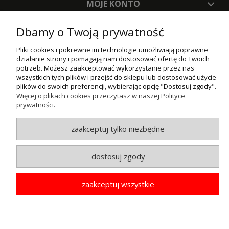
MOJE KONTO
PŁATNOŚCI I DOSTAWA
Dbamy o Twoją prywatność
INFORMACJE
Pliki cookies i pokrewne im technologie umożliwiają poprawne
działanie strony i pomagają nam dostosować ofertę do Twoich
potrzeb. Możesz zaakceptować wykorzystanie przez nas
O NAS
wszystkich tych plików i przejść do sklepu lub dostosować użycie
plików do swoich preferencji, wybierając opcję "Dostosuj zgody".
Więcej o plikach cookies przeczytasz w naszej Polityce
© MAXSOTE 2026.
Wszystkie prawa zastrzeżone.
prywatności.
zaakceptuj tylko niezbędne
pokaż pełną wersję strony
dostosuj zgody
zaakceptuj wszystkie