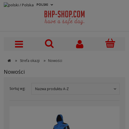
POLSKI
PLN
»
»
Strefa okazji
Nowości
Nowości
Sortuj wg:
Nazwa produktu A-Z