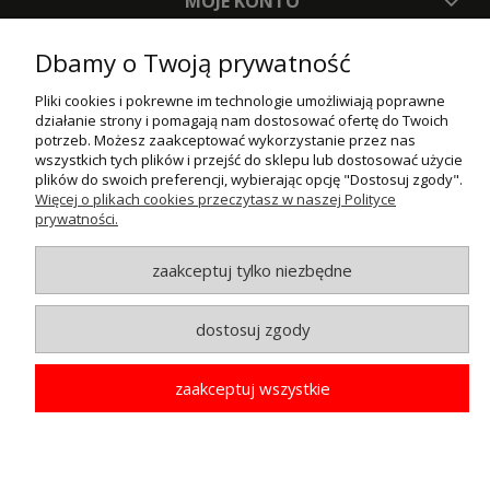
MOJE KONTO
PŁATNOŚCI I DOSTAWA
Dbamy o Twoją prywatność
INFORMACJE
Pliki cookies i pokrewne im technologie umożliwiają poprawne
działanie strony i pomagają nam dostosować ofertę do Twoich
potrzeb. Możesz zaakceptować wykorzystanie przez nas
O NAS
wszystkich tych plików i przejść do sklepu lub dostosować użycie
plików do swoich preferencji, wybierając opcję "Dostosuj zgody".
Więcej o plikach cookies przeczytasz w naszej Polityce
© MAXSOTE 2026.
Wszystkie prawa zastrzeżone.
prywatności.
zaakceptuj tylko niezbędne
pokaż pełną wersję strony
dostosuj zgody
zaakceptuj wszystkie