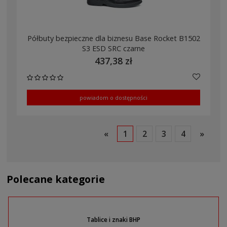
Półbuty bezpieczne dla biznesu Base Rocket B1502
S3 ESD SRC czarne
437,38 zł
powiadom o dostępności
«
1
2
3
4
»
Polecane kategorie
Tablice i znaki BHP