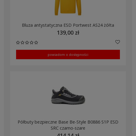
Bluza antystatyczna ESD Portwest AS24 żółta
139,00 zł
powiadom o dostępności
Półbuty bezpieczne Base Be-Style B0886 S1P ESD
SRC czarno-szare
414,14 zł