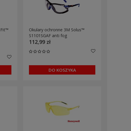
Fit™
Okulary ochronne 3M Solus™
S1101SGAF anti fog
112,99 zł
DO KOSZYKA