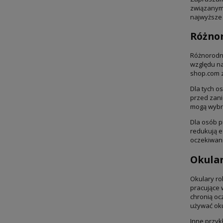
związanym 
najwyższe
Różnor
Różnorodno
względu na
shop.com z
Dla tych o
przed zani
mogą wybr
Dla osób p
redukują e
oczekiwan
Okular
Okulary ro
pracujące 
chronią oc
używać oku
Inne przyk