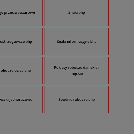
cje przeciwpożarowe
Znaki bhp
 ostrzegawcze bhp
Znaki informacyjne bhp
Półbuty robocze damskie i
robocze ocieplane
męskie
iczki jednorazowe
Spodnie robocze bhp