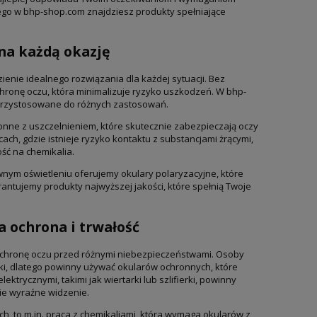
ego w bhp-shop.com znajdziesz produkty spełniające
na każdą okazję
ie idealnego rozwiązania dla każdej sytuacji. Bez
hronę oczu, która minimalizuje ryzyko uszkodzeń. W bhp-
 przystosowane do różnych zastosowań.
ronne z uszczelnieniem, które skutecznie zabezpieczają oczy
h, gdzie istnieje ryzyko kontaktu z substancjami żrącymi,
ć na chemikalia.
wnym oświetleniu oferujemy okulary polaryzacyjne, które
antujemy produkty najwyższej jakości, które spełnią Twoje
a ochrona i trwałość
ochronę oczu przed różnymi niebezpieczeństwami. Osoby
ski, dlatego powinny używać okularów ochronnych, które
ktrycznymi, takimi jak wiertarki lub szlifierki, powinny
bie wyraźne widzenie.
ch, to m.in. praca z chemikaliami, która wymaga okularów z