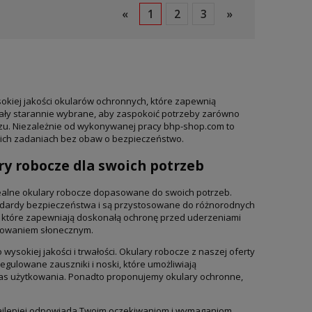
«
1
2
3
»
okiej jakości okularów ochronnych, które zapewnią
ały starannie wybrane, aby zaspokoić potrzeby zarówno
oczu. Niezależnie od wykonywanej pracy bhp-shop.com to
swoich zadaniach bez obaw o bezpieczeństwo.
ry robocze dla swoich potrzeb
ealne okulary robocze dopasowane do swoich potrzeb.
andardy bezpieczeństwa i są przystosowane do różnorodnych
, które zapewniają doskonałą ochronę przed uderzeniami
eniowaniem słonecznym.
okiej jakości i trwałości. Okulary robocze z naszej oferty
egulowane zauszniki i noski, które umożliwiają
as użytkowania. Ponadto proponujemy okulary ochronne,
 najlepiej odpowiada Twoim oczekiwaniom i wymaganiom