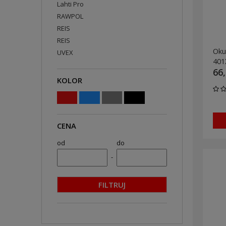
Lahti Pro
RAWPOL
REIS
REIS
Oku
UVEX
401
66,
KOLOR
CENA
od
do
-
FILTRUJ