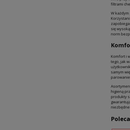
filtrami c
W każdym p
Korzystani
zapobiegan
się wysoką
norm bezpi
Komfor
Komfort i 
tego, jak 
użytkownik
samym więk
parowanie 
Asortyment
higieną pr
produkty s
gwarantują
niezbędne 
Poleca