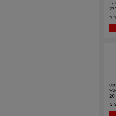
F20
231
Ost
WBG
20,