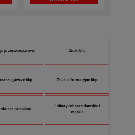
cje przeciwpożarowe
Znaki bhp
 ostrzegawcze bhp
Znaki informacyjne bhp
Półbuty robocze damskie i
robocze ocieplane
męskie