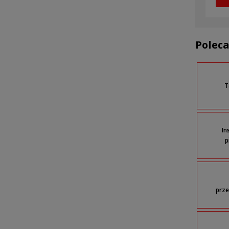
Poleca
T
In
p
prz