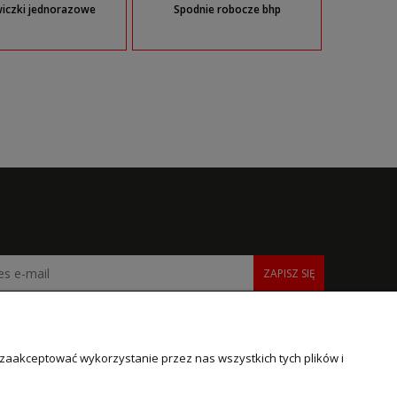
iczki jednorazowe
Spodnie robocze bhp
ZAPISZ SIĘ
 zaakceptować wykorzystanie przez nas wszystkich tych plików i
INFORMACJE
O NAS