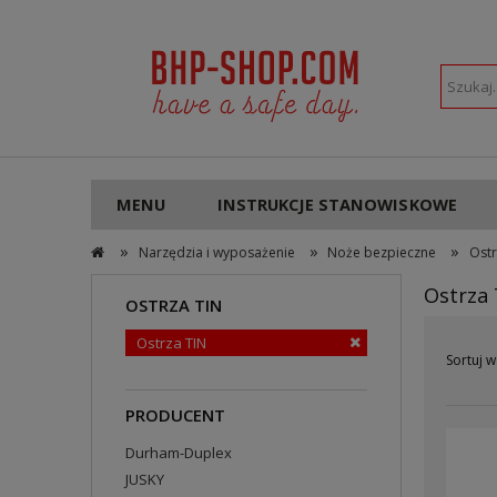
POLSKI
PLN
MENU
INSTRUKCJE STANOWISKOWE
»
»
»
Narzędzia i wyposażenie
Noże bezpieczne
Ostr
Ostrza 
OSTRZA TIN
Ostrza TIN
Sortuj w
PRODUCENT
Durham-Duplex
JUSKY