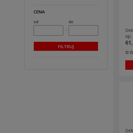
CENA
od
do
-
Ost
op. 
61,
FILTRUJ
Ost