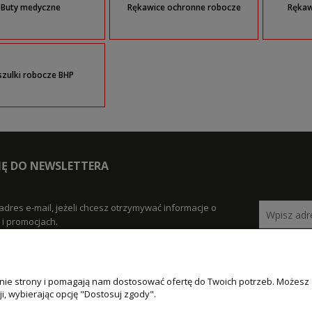
Buty medyczne
Rękawice ochronne robocze
Rękaw
szulki robocze BHP
SIĘ DO NEWSLETTERA
adres e-mail, jeżeli chcesz otrzymywać informacje o
i promocjach.
łanie strony i pomagają nam dostosować ofertę do Twoich potrzeb. Możesz
MOJE KONTO
PŁATNOŚCI I
i, wybierając opcję "Dostosuj zgody".
DOSTAWA