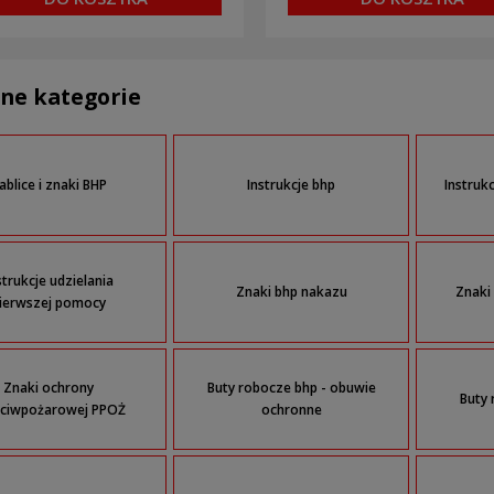
ne kategorie
ablice i znaki BHP
Instrukcje bhp
Instruk
strukcje udzielania
Znaki bhp nakazu
Znaki
ierwszej pomocy
Znaki ochrony
Buty robocze bhp - obuwie
Buty 
eciwpożarowej PPOŻ
ochronne