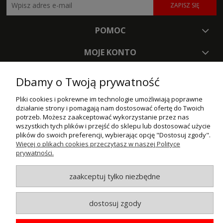
ZAPISZ SIĘ
POMOC
MOJE KONTO
PŁATNOŚCI I DOSTAWA
Dbamy o Twoją prywatność
INFORMACJE
Pliki cookies i pokrewne im technologie umożliwiają poprawne
działanie strony i pomagają nam dostosować ofertę do Twoich
potrzeb. Możesz zaakceptować wykorzystanie przez nas
O NAS
wszystkich tych plików i przejść do sklepu lub dostosować użycie
plików do swoich preferencji, wybierając opcję "Dostosuj zgody".
Więcej o plikach cookies przeczytasz w naszej Polityce
© MAXSOTE 2026.
Wszystkie prawa zastrzeżone.
prywatności.
zaakceptuj tylko niezbędne
pokaż pełną wersję strony
dostosuj zgody