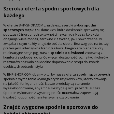
Szeroka oferta spodni sportowych dla
każdego
W ofercie BHP-SHOP.COM znajdziesz szeroki wybór
spodni
sportowych męskich
i damskich, które doskonale sprawdzą się
podczas różnorodnych aktywności fizycznych. Nasza kolekcja
obejmuje wiele modeli, zarówno klasyczne, jak i nowoczesne, w
związku z czym każdy znajdzie coś dla siebie. Bez względu na to, czy
preferujesz intensywne treningi siłowe, bieganie w plenerze, czy
relaksacyjne sesje jogi, nasze
spodnie do ćwiczeń
zapewnią Ci
komfort i swobodę ruchu. Co więcej, dostępność rozmaitych kolorów i
rozmiarów pozwala na idealne dopasowanie stroju do Twoich
osobistych potrzeb i stylu.
W BHP-SHOP.COM dbamy o to, by nasza oferta
spodni sportowych
spełniała wymagania wymagających użytkowników, którzy stawiają
na jakość i funkcjonalność. Nasze produkty są starannie
wyselekcjonowane, abyś mógł cieszyć się nimi przez długi czas.
Spodnie wykonane z wysokiej jakości materiałów zapewniają
trwałość i odporność na intensywne użytkowanie.
Znajdź wygodne spodnie sportowe do
każdej aktywności