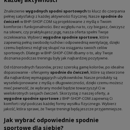
Znalezienie
wygodnych spodni sportowych
to klucz do czerpania
pełnej satysfakcji z każdej aktywności fizycznej. Nasze
spodnie do
ćwiczeń
w BHP-SHOP.COM są projektowane z myślą o Twoim
komforcie i funkcjonalności. Bez względu na to, czy biegasz, ćwiczysz
na siłowni, czy praktykujesz jogę, nasza oferta spełni Twoje
oczekiwania. Wybierz
wygodne spodnie sportowe
, które
zapewnią pełną swobodę ruchów i odpowiednią wentylację, dzięki
czemu będziesz mógł się skupić na osiąganiu swoich celów
sportowych. Dlatego w BHP-SHOP-COM dbamy o to, aby Twoje
doznania podczas treningu były jak najbardziej pozytywne.
Od różnorodnych fasonów, przez szeroką gamę kolorów, po idealne
dopasowanie - oferujemy
spodnie do ćwiczeń
, które są stworzone
dla najbardziej wymagających użytkowników. Nasze produkty są
wyselekcjonowane z myślą o długowieczności, dzięki czemu możesz
mieć pewność, że wybrany model będzie towarzyszył Ci w
wielokrotnych sesjach ćwiczeń. Skorzystaj z naszej oferty, a
wygodne spodnie sportowe
z BHP-SHOP-COM zapewnią Ci
komfort i styl podczas każdej formy wysiłku fizycznego. Wybierz
jakość, która sprawi, że Twoje treningi będą jeszcze przyjemniejsze.
Jak wybrać odpowiednie spodnie
sportowe dla siebie?