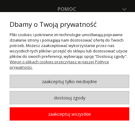
POMOC
MOJE KONTO
Dbamy o Twoją prywatność
Pliki cookies i pokrewne im technologie umożliwiają poprawne
PŁATNOŚCI I DOSTAWA
działanie strony i pomagają nam dostosować ofertę do Twoich
potrzeb. Możesz zaakceptować wykorzystanie przez nas
INFORMACJE
wszystkich tych plików i przejść do sklepu lub dostosować użycie
plików do swoich preferencji, wybierając opcję "Dostosuj zgody".
O NAS
Więcej o plikach cookies przeczytasz w naszej Polityce
prywatności.
© MAXSOTE 2026.
Wszystkie prawa zastrzeżone.
zaakceptuj tylko niezbędne
dostosuj zgody
pokaż pełną wersję strony
zaakceptuj wszystkie