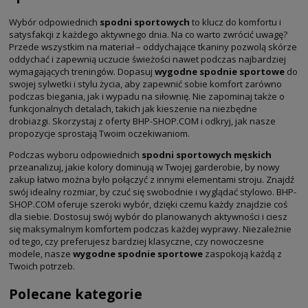
Wybór odpowiednich
spodni sportowych
to klucz do komfortu i
satysfakcji z każdego aktywnego dnia. Na co warto zwrócić uwagę?
Przede wszystkim na materiał – oddychające tkaniny pozwolą skórze
oddychać i zapewnią uczucie świeżości nawet podczas najbardziej
wymagających treningów. Dopasuj
wygodne spodnie sportowe
do
swojej sylwetki i stylu życia, aby zapewnić sobie komfort zarówno
podczas biegania, jak i wypadu na siłownię. Nie zapominaj także o
funkcjonalnych detalach, takich jak kieszenie na niezbędne
drobiazgi. Skorzystaj z oferty BHP-SHOP.COM i odkryj, jak nasze
propozycje sprostają Twoim oczekiwaniom.
Podczas wyboru odpowiednich
spodni sportowych męskich
przeanalizuj, jakie kolory dominują w Twojej garderobie, by nowy
zakup łatwo można było połączyć z innymi elementami stroju. Znajdź
swój idealny rozmiar, by czuć się swobodnie i wyglądać stylowo. BHP-
SHOP.COM oferuje szeroki wybór, dzięki czemu każdy znajdzie coś
dla siebie. Dostosuj swój wybór do planowanych aktywności i ciesz
się maksymalnym komfortem podczas każdej wyprawy. Niezależnie
od tego, czy preferujesz bardziej klasyczne, czy nowoczesne
modele, nasze
wygodne spodnie sportowe
zaspokoją każdą z
Twoich potrzeb.
Polecane kategorie