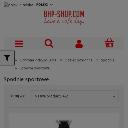
POLSKI
PLN
»
»
»
Ochrona indywidualna
Odzież ochronna
Spodnie
»
Spodnie sportowe
Spodnie sportowe
Sortuj wg:
Nazwa produktu A-Z