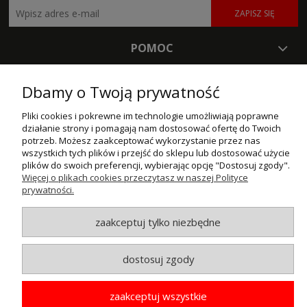
ZAPISZ SIĘ
POMOC
MOJE KONTO
Dbamy o Twoją prywatność
PŁATNOŚCI I DOSTAWA
Pliki cookies i pokrewne im technologie umożliwiają poprawne
działanie strony i pomagają nam dostosować ofertę do Twoich
INFORMACJE
potrzeb. Możesz zaakceptować wykorzystanie przez nas
wszystkich tych plików i przejść do sklepu lub dostosować użycie
plików do swoich preferencji, wybierając opcję "Dostosuj zgody".
O NAS
Więcej o plikach cookies przeczytasz w naszej Polityce
prywatności.
© MAXSOTE 2026.
Wszystkie prawa zastrzeżone.
zaakceptuj tylko niezbędne
dostosuj zgody
pokaż pełną wersję strony
zaakceptuj wszystkie