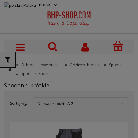
POLSKI
PLN
»
»
»
Ochrona indywidualna
Odzież ochronna
Spodnie
»
Spodenki krótkie
Spodenki krótkie
Sortuj wg:
Nazwa produktu A-Z