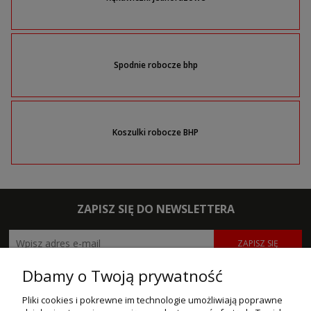
Spodnie robocze bhp
Koszulki robocze BHP
ZAPISZ SIĘ DO NEWSLETTERA
ZAPISZ SIĘ
Dbamy o Twoją prywatność
POMOC
Pliki cookies i pokrewne im technologie umożliwiają poprawne
MOJE KONTO