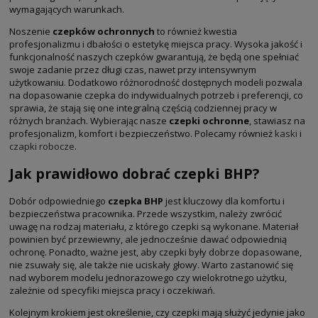
wymagających warunkach.
Noszenie
czepków ochronnych
to również kwestia
profesjonalizmu i dbałości o estetykę miejsca pracy. Wysoka jakość i
funkcjonalność naszych czepków gwarantują, że będą one spełniać
swoje zadanie przez długi czas, nawet przy intensywnym
użytkowaniu. Dodatkowo różnorodność dostępnych modeli pozwala
na dopasowanie czepka do indywidualnych potrzeb i preferencji, co
sprawia, że stają się one integralną częścią codziennej pracy w
różnych branżach. Wybierając nasze
czepki ochronne
, stawiasz na
profesjonalizm, komfort i bezpieczeństwo. Polecamy również
kaski
i
czapki robocze
.
Jak prawidłowo dobrać czepki BHP?
Dobór odpowiedniego
czepka BHP
jest kluczowy dla komfortu i
bezpieczeństwa pracownika. Przede wszystkim, należy zwrócić
uwagę na rodzaj materiału, z którego czepki są wykonane. Materiał
powinien być przewiewny, ale jednocześnie dawać odpowiednią
ochronę. Ponadto, ważne jest, aby czepki były dobrze dopasowane,
nie zsuwały się, ale także nie uciskały głowy. Warto zastanowić się
nad wyborem modelu jednorazowego czy wielokrotnego użytku,
zależnie od specyfiki miejsca pracy i oczekiwań.
Kolejnym krokiem jest określenie, czy czepki mają służyć jedynie jako