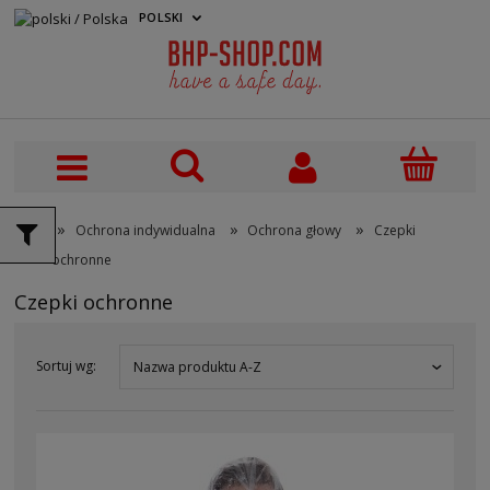
POLSKI
PLN
»
»
»
Ochrona indywidualna
Ochrona głowy
Czepki
ochronne
Czepki ochronne
Sortuj wg:
Nazwa produktu A-Z