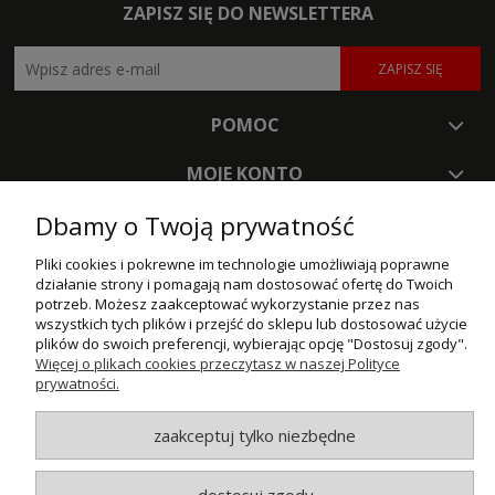
ZAPISZ SIĘ DO NEWSLETTERA
ZAPISZ SIĘ
POMOC
MOJE KONTO
Dbamy o Twoją prywatność
PŁATNOŚCI I DOSTAWA
Pliki cookies i pokrewne im technologie umożliwiają poprawne
INFORMACJE
działanie strony i pomagają nam dostosować ofertę do Twoich
potrzeb. Możesz zaakceptować wykorzystanie przez nas
O NAS
wszystkich tych plików i przejść do sklepu lub dostosować użycie
plików do swoich preferencji, wybierając opcję "Dostosuj zgody".
Więcej o plikach cookies przeczytasz w naszej Polityce
© MAXSOTE 2026.
Wszystkie prawa zastrzeżone.
prywatności.
zaakceptuj tylko niezbędne
pokaż pełną wersję strony