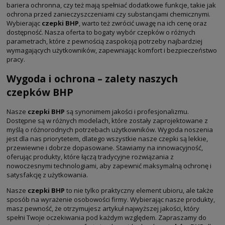
bariera ochronna, czy też mają spełniać dodatkowe funkcje, takie jak
ochrona przed zanieczyszczeniami czy substancjami chemicznymi.
Wybierając
czepki BHP
, warto też zwrócić uwagę na ich cenę oraz
dostępność. Nasza oferta to bogaty wybór czepków o różnych
parametrach, które z pewnością zaspokoją potrzeby najbardziej
wymagających użytkowników, zapewniając komfort i bezpieczeństwo
pracy.
Wygoda i ochrona – zalety naszych
czepków BHP
Nasze
czepki BHP
są synonimem jakości i profesjonalizmu.
Dostępne są w różnych modelach, które zostały zaprojektowane z
myślą o różnorodnych potrzebach użytkowników. Wygoda noszenia
jest dla nas priorytetem, dlatego wszystkie nasze czepki są lekkie,
przewiewne i dobrze dopasowane. Stawiamy na innowacyjność,
oferując produkty, które łączą tradycyjne rozwiązania z
nowoczesnymi technologiami, aby zapewnić maksymalną ochronę i
satysfakcję z użytkowania.
Nasze
czepki BHP
to nie tylko praktyczny element ubioru, ale także
sposób na wyrażenie osobowości firmy. Wybierając nasze produkty,
masz pewność, że otrzymujesz artykuł najwyższej jakości, który
spełni Twoje oczekiwania pod każdym względem. Zapraszamy do