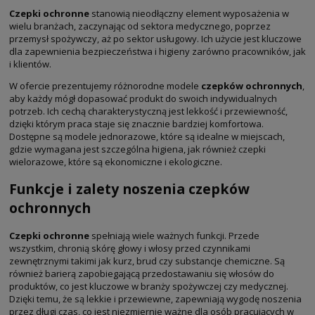
Czepki ochronne
stanowią nieodłączny element wyposażenia w
wielu branżach, zaczynając od sektora medycznego, poprzez
przemysł spożywczy, aż po sektor usługowy. Ich użycie jest kluczowe
dla zapewnienia bezpieczeństwa i higieny zarówno pracowników, jak
i klientów.
W ofercie prezentujemy różnorodne modele
czepków ochronnych
,
aby każdy mógł dopasować produkt do swoich indywidualnych
potrzeb. Ich cechą charakterystyczną jest lekkość i przewiewność,
dzięki którym praca staje się znacznie bardziej komfortowa.
Dostępne są modele jednorazowe, które są idealne w miejscach,
gdzie wymagana jest szczególna higiena, jak również czepki
wielorazowe, które są ekonomiczne i ekologiczne.
Funkcje i zalety noszenia czepków
ochronnych
Czepki ochronne
spełniają wiele ważnych funkcji. Przede
wszystkim, chronią skórę głowy i włosy przed czynnikami
zewnętrznymi takimi jak kurz, brud czy substancje chemiczne. Są
również barierą zapobiegającą przedostawaniu się włosów do
produktów, co jest kluczowe w branży spożywczej czy medycznej.
Dzięki temu, że są lekkie i przewiewne, zapewniają wygodę noszenia
przez długi czas, co jest niezmiernie ważne dla osób pracujących w