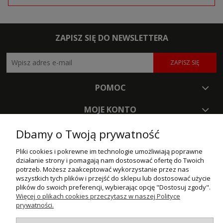
ZAPISZ SIĘ DO NEWSLETTERA
ZAPISZ SIĘ
POMOC
MOJE KONTO
PŁATNOŚCI I DOSTAWA
Dbamy o Twoją prywatność
Pliki cookies i pokrewne im technologie umożliwiają poprawne
INFORMACJE
działanie strony i pomagają nam dostosować ofertę do Twoich
potrzeb. Możesz zaakceptować wykorzystanie przez nas
O NAS
wszystkich tych plików i przejść do sklepu lub dostosować użycie
plików do swoich preferencji, wybierając opcję "Dostosuj zgody".
Więcej o plikach cookies przeczytasz w naszej Polityce
© MAXSOTE 2026.
Wszystkie prawa zastrzeżone.
prywatności.