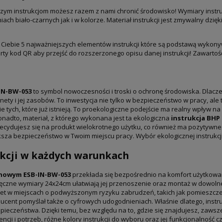
szym instrukcjom możesz razem z nami chronić środowisko! Wymiary instruk
iach biało-czarnych jak i w kolorze. Materiał instrukcji jest zmywalny dz
la Ciebie 5 najważniejszych elementów instrukcji które są podstawą wykon
arty kod QR aby przejść do rozszerzonego opisu danej instrukcji! Zawarto
IN-BW-053
to symbol nowoczesności i troski o ochronę środowiska. Dlacz
nety i jej zasobów. To inwestycja nie tylko w bezpieczeństwo w pracy, ale 
e tych, które już istnieją. To proekologiczne podejście ma realny wpływ n
onadto, materiał, z którego wykonana jest ta ekologiczna
instrukcja BHP
decydujesz się na produkt wielokrotnego użytku, co również ma pozytywne
ksza bezpieczeństwo w Twoim miejscu pracy. Wybór ekologicznej instrukc
ukcji w każdych warunkach
anowym ESB-IN-BW-053
przekłada się bezpośrednio na komfort użytkowa
czne wymiary 24x24cm ułatwiają jej przenoszenie oraz montaż w dowolnej
wet w miejscach o podwyższonym ryzyku zabrudzeń, takich jak pomieszczen
oducent pomyślał także o cyfrowych udogodnieniach. Właśnie dlatego, ins
ieczeństwa. Dzięki temu, bez względu na to, gdzie się znajdujesz, zaws
cji i potrzeb, różne kolory instrukcji do wyboru oraz jej funkcjonalność