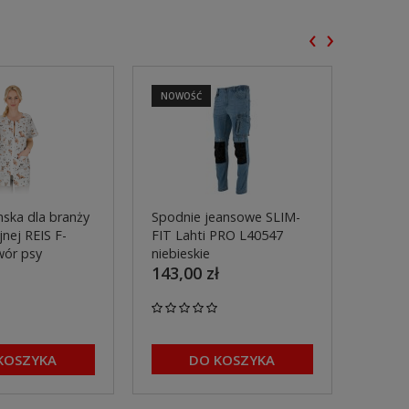
‹
›
NOWOŚĆ
NOWO
ska dla branży
Spodnie jeansowe SLIM-
Spodn
nej REIS F-
FIT Lahti PRO L40547
pasa 
wór psy
niebieskie
L4055
143,00 zł
299,0
KOSZYKA
DO KOSZYKA