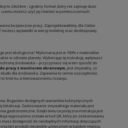
cji to 24x24cm - zgrabny format ,który nie zajmuję dużo
ięki czemu możesz użyć jej również w pomieszczeniach
ywania bezpiecznie pracy. Zaprojektowaliśmy dla Ciebie
ść możesz wyświetlić w wersji mobilnej oraz desktopowej.
ego jest ekologiczna? Wykonana jest w 100% z materiałów
także w zdrowie planety. Wybierając tę instrukcję, wpływasz
a ochronę środowiska – przyczyniasz się w ten sposób do
 do pracy z monitorem ekranowym
, jest zmywalny, co
 skutki dla środowiska. Zapewnia to cenne oszczędności
ji to krok ku zrównoważonemu rozwoju.
nia. Bogactwo dostępnych wariantów kolorystycznych
 lokalizacji. Zastosowanie zmywalnego materiału jest
ia gastronomiczne. Dzięki temu ta poręczna instrukcja jest
trukcja wyposażona została w kod QR, który po zeskanowaniu
ze masz dostępność do niezbędnych informacji dotyczących
 czynią ten produkt niezwykle użytecznym w każdym miejscu