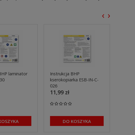
‹
›
 BHP laminator
Instrukcja BHP
Instr
030
kserokopiarka ESB-IN-C-
ESB-I
11,99
026
11,99 zł
KOSZYKA
DO KOSZYKA