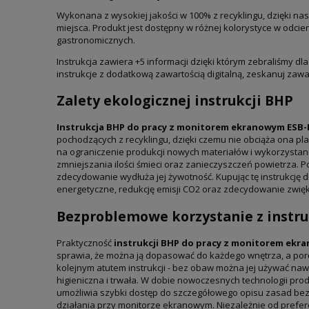
Wykonana z wysokiej jakości w 100% z recyklingu, dzięki na
miejsca. Produkt jest dostępny w różnej kolorystyce w odcien
gastronomicznych.
Instrukcja zawiera +5 informacji dzięki którym zebraliśmy d
instrukcje z dodatkową zawartością digitalną, zeskanuj zaw
Zalety ekologicznej instrukcji BHP
Instrukcja BHP
do pracy z monitorem ekranowym ESB-
pochodzących z recyklingu, dzięki czemu nie obciąża ona pla
na ograniczenie produkcji nowych materiałów i wykorzystani
zmniejszania ilości śmieci oraz zanieczyszczeń powietrza. P
zdecydowanie wydłuża jej żywotność. Kupując tę instrukcję 
energetyczne, redukcję emisji CO2 oraz zdecydowanie zwię
Bezproblemowe korzystanie z instr
Praktyczność
instrukcji BHP do pracy z monitorem ekr
sprawia, że można ją dopasować do każdego wnętrza, a porę
kolejnym atutem instrukcji - bez obaw można jej używać na
higieniczna i trwała. W dobie nowoczesnych technologii pr
umożliwia szybki dostęp do szczegółowego opisu zasad bezp
działania przy monitorze ekranowym. Niezależnie od preferen