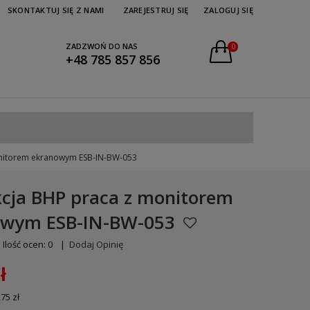
SKONTAKTUJ SIĘ Z NAMI
ZAREJESTRUJ SIĘ
ZALOGUJ SIĘ
ZADZWOŃ DO NAS
0
+48 785 857 856
onitorem ekranowym ESB-IN-BW-053
kcja BHP praca z monitorem
owym ESB-IN-BW-053
Ilość ocen: 0
|
Dodaj Opinię
ł
,75 zł