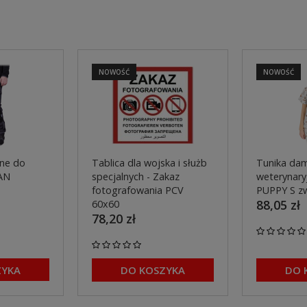
NOWOŚĆ
NOWOŚĆ
ne do
Tablica dla wojska i służb
Tunika dam
AN
specjalnych - Zakaz
weterynaryj
fotografowania PCV
PUPPY S z
88,05 zł
60x60
78,20 zł
ZYKA
DO KOSZYKA
DO 