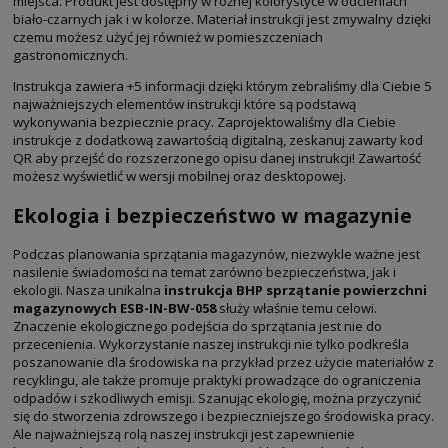
miejsca. Produkt jest dostępny w różnej kolorystyce w odcieniach
biało-czarnych jak i w kolorze.
Materiał instrukcji jest zmywalny dzięki
czemu możesz użyć jej również w pomieszczeniach
gastronomicznych.
Instrukcja zawiera +5 informacji dzięki którym zebraliśmy dla Ciebie 5
najważniejszych elementów instrukcji które są podstawą
wykonywania bezpiecznie pracy.
Zaprojektowaliśmy dla Ciebie
instrukcje z dodatkową zawartością digitalną, zeskanuj zawarty kod
QR aby przejść do rozszerzonego opisu danej instrukcji!
Zawartość
możesz wyświetlić w wersji mobilnej oraz desktopowej.
Ekologia i bezpieczeństwo w magazynie
Podczas planowania sprzątania magazynów, niezwykle ważne jest
nasilenie świadomości na temat zarówno bezpieczeństwa, jak i
ekologii. Nasza unikalna
instrukcja BHP sprzątanie powierzchni
magazynowych
ESB-IN-BW-058
służy właśnie temu celowi.
Znaczenie ekologicznego podejścia do sprzątania jest nie do
przecenienia. Wykorzystanie naszej instrukcji nie tylko podkreśla
poszanowanie dla środowiska na przykład przez użycie materiałów z
recyklingu, ale także promuje praktyki prowadzące do ograniczenia
odpadów i szkodliwych emisji. Szanując ekologię, można przyczynić
się do stworzenia zdrowszego i bezpieczniejszego środowiska pracy.
Ale najważniejszą rolą naszej instrukcji jest zapewnienie