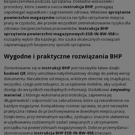
bezpieczeństwa podczas sprzątania. Dokładne wskazówki i
procedury, które zawiera nasza
instrukcja BHP
, pomagają
zapobiegać wypadkom i zagrożeniom zdrowia. Właściwe
sprzątanie
powierzchni magazynów
oznacza nie tylko utrzymanie miejsca
pracy w czystości, ale przede wszystkim zminimalizowanie ryzyka dla
zdrowia i bezpieczeństwa pracowników.
Instrukcja BHP
sprzątania powierzchni magazynowych
ESB-IN-BW-058
to
rozsądny wybór dla każdego, kto szuka skutecznych rozwiązań
zapewniających bezpieczny sposób sprzątania.
Wygodne i praktyczne rozwiązania BHP
Zorientowanie się w
instrukcji BHP
jest niezwykle łatwe dzięki
kodowi QR
, który umożliwia natychmiastowy dostęp do pełnej wersji
dokumentu. Niezależnie od miejsca, w którym obecnie się znajdujesz,
wszystko, czego potrzebujesz, to urządzenie mobilne, aby uzyskać
dostęp do wszystkich niezbędnych informacji. Dodatkowo
zmywalny
materiał
, z którego wykonana jest instrukcja, zapewnia jej
długotrwałość i odporność na zabrudzenia, które są nieuniknione na
każdym magazynie. Kompaktowy rozmiar sprawia, że jest niezwykle
praktyczna i łatwa do przechowywania w dowolnym miejscu pracy.
Dzięki temu, przy minimalnym wysiłku, zyskujesz znaczne ułatwienia
w użytkowaniu codziennych zadań związanych z utrzymaniem
porządku na powierzchniach magazynowych. Dobrze przemyślana i
skonstruowana
instrukcja BHP
ESB-IN-BW-058
znacząco