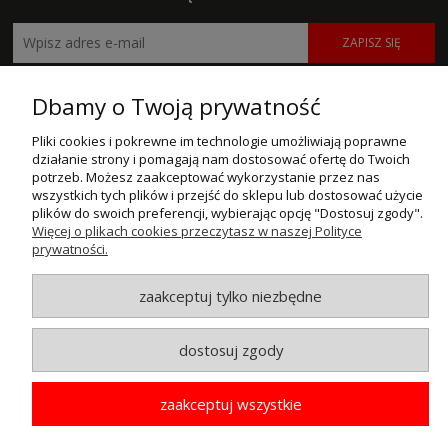
ZAPISZ SIĘ
POMOC
Dbamy o Twoją prywatność
MOJE KONTO
Pliki cookies i pokrewne im technologie umożliwiają poprawne
działanie strony i pomagają nam dostosować ofertę do Twoich
potrzeb. Możesz zaakceptować wykorzystanie przez nas
PŁATNOŚCI I DOSTAWA
wszystkich tych plików i przejść do sklepu lub dostosować użycie
plików do swoich preferencji, wybierając opcję "Dostosuj zgody".
INFORMACJE
Więcej o plikach cookies przeczytasz w naszej Polityce
prywatności.
O NAS
zaakceptuj tylko niezbędne
© MAXSOTE 2026.
Wszystkie prawa zastrzeżone.
dostosuj zgody
pokaż pełną wersję strony
zaakceptuj wszystkie