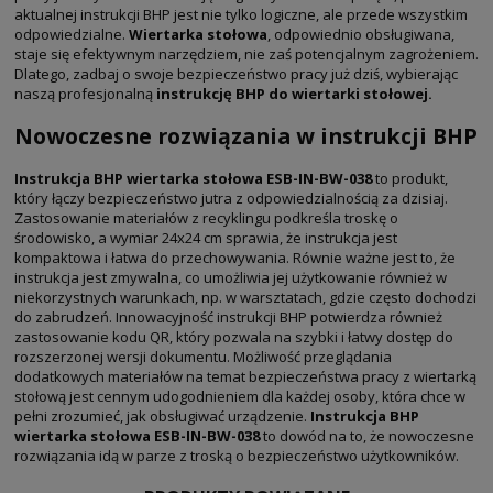
aktualnej instrukcji BHP jest nie tylko logiczne, ale przede wszystkim
odpowiedzialne.
Wiertarka stołowa
, odpowiednio obsługiwana,
staje się efektywnym narzędziem, nie zaś potencjalnym zagrożeniem.
Dlatego, zadbaj o swoje bezpieczeństwo pracy już dziś, wybierając
naszą profesjonalną
instrukcję BHP
do wiertarki stołowej.
Nowoczesne rozwiązania w instrukcji BHP
Instrukcja BHP wiertarka stołowa ESB-IN-BW-038
to produkt,
który łączy bezpieczeństwo jutra z odpowiedzialnością za dzisiaj.
Zastosowanie materiałów z recyklingu podkreśla troskę o
środowisko, a wymiar 24x24 cm sprawia, że instrukcja jest
kompaktowa i łatwa do przechowywania. Równie ważne jest to, że
instrukcja jest zmywalna, co umożliwia jej użytkowanie również w
niekorzystnych warunkach, np. w warsztatach, gdzie często dochodzi
do zabrudzeń. Innowacyjność instrukcji BHP potwierdza również
zastosowanie kodu QR, który pozwala na szybki i łatwy dostęp do
rozszerzonej wersji dokumentu. Możliwość przeglądania
dodatkowych materiałów na temat bezpieczeństwa pracy z wiertarką
stołową jest cennym udogodnieniem dla każdej osoby, która chce w
pełni zrozumieć, jak obsługiwać urządzenie.
Instrukcja BHP
wiertarka stołowa ESB-IN-BW-038
to dowód na to, że nowoczesne
rozwiązania idą w parze z troską o bezpieczeństwo użytkowników.