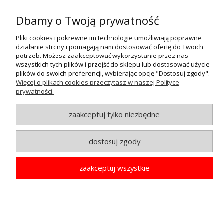
POMOC
Dbamy o Twoją prywatność
MOJE KONTO
Pliki cookies i pokrewne im technologie umożliwiają poprawne
działanie strony i pomagają nam dostosować ofertę do Twoich
potrzeb. Możesz zaakceptować wykorzystanie przez nas
PŁATNOŚCI I DOSTAWA
wszystkich tych plików i przejść do sklepu lub dostosować użycie
plików do swoich preferencji, wybierając opcję "Dostosuj zgody".
INFORMACJE
Więcej o plikach cookies przeczytasz w naszej Polityce
prywatności.
O NAS
zaakceptuj tylko niezbędne
© MAXSOTE 2026.
Wszystkie prawa zastrzeżone.
dostosuj zgody
zaakceptuj wszystkie
pokaż pełną wersję strony