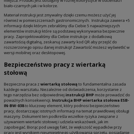
miejsca. Produkt jest dostępny w różnej kolorystyce w odcieniach
biało-czarnych jak i w kolorze.
Materiał instrukcji jest zmywalny dzięki czemu możesz użyć jej
również w pomieszczeniach gastronomicznych. Instrukcja zawiera +5
informacji dzięki którym zebraliśmy dla Ciebie 5 najważniejszych
elementów instrukcji które są podstawą wykonywania bezpiecznie
pracy. Zaprojektowaliśmy dla Ciebie instrukcje z dodatkową
zawartością digitalną, zeskanuj zawarty kod QR aby przejść do
rozszerzonego opisu danej instrukcji! Zawartość możesz wyświetlić w
wersji mobilnej oraz desktopowej.
Bezpieczeństwo pracy z wiertarką
stołową
Bezpieczna praca z
wiertarką stołową
to fundamentalna zasada
każdego warsztatu. Niezależnie od doświadczenia, korzystanie z
tego narzędzia bez odpowiedniej
instrukcji BHP
może prowadzić do
poważnych konsekwencji.
Instrukcja BHP wiertarka stołowa ESB-
IN-BW-038
to kluczowy element, który podnosi bezpieczeństwo
pracy, dostarczając istotnych informacji na temat prawidłowej obsługi
maszyny. Dokument ten podkreśla wszelkie ryzyka związane z
używaniem wiertarki stołowej i udziela wskazówek, jak im
zapobiegać. Biorąc pod uwagę fakt, że większość wypadków przy
pracy jest wynikiem nieumiejętnego użytkowania sprzętu, posiadanie