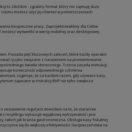
cji to 24x24cm - zgrabny format ,który nie zajmuję dużo
ięki czemu możesz użyć jej również w pomieszczeniach
ywania bezpiecznie pracy. Zaprojektowaliśmy dla Ciebie
ść możesz wyświetlić w wersji mobilnej oraz desktopowej.
iem. Posiada pięć kluczowych zaleceń, które każdy operator
izować ryzyko związane z narażeniem na promieniowanie
zpośredniego światła słonecznego. Trzecia zasada instrukcji
 opisuje konieczność odpowiedniego szkolenia
atomiast, sugeruje, że za każdym razem, gdy używasz kasy,
erium zapisane w instrukcji BHP nie tylko zwiększa
 o zestawienie reguł jest dowodem na to, że starannie
 z recyklingu wykazuje wyjątkową wytrzymałość i jest
y, takich jak branża gastronomiczna. Obsługa kasy fiskalnej
 przyczynia się do większej efektywności i bezpieczeństwa na