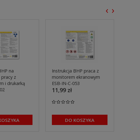
‹
›
 BHP na
Instrukcja BHP praca z
Instru
 pracy z
monitorem ekranowym
monit
 i drukarką
ESB-IN-C-053
ESB-I
11,99 zł
11,99
002
KOSZYKA
DO KOSZYKA