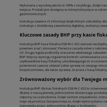
Wykonana z wysokiej jakości w 100% z recyklingu, dzięki na
miejsca. Produkt jest dostępny w różnej kolorystyce w odcien
gastronomicznych.
Instrukcja zawiera +5 informacji dzięki którym zebraliśmy d
instrukcje z dodatkową zawartością digitalną, zeskanuj zaw
Kluczowe zasady BHP przy kasie fisk
Instrukcja BHP kasa fiskalna ESB-IN-C-023 stanowi niezbęd
powinien znać i stosować. Pierwsza zasada mówi o nałożen
UV. Druga reguła podkreśla znaczenie właściwego zakwaterowa
BHP dotyczy wymogu regularnej kontroli i serwisowania ur
użytkowników kasy fiskalnej, umożliwiającego im zrozumien
powinieneś zawsze zdawać sobie sprawę ze swojego otoczeni
bezpieczeństwo, ale także sprawia, że praca z kasą fiskalną s
Zrównoważony wybór dla Twojego mi
Instrukcja BHP dla kas fiskalnych ESB-IN-C-023 to zrównoważ
dbamy o naszą planetę, jednocześnie dostarczając produkty 
odporny na uszkodzenia. Dzięki cechom zmywalności, instruk
staje się prostsza i bezpieczniejsza, dzięki wykorzystaniu 
stanowisku pracy, jednocześnie dbając o środowisko.