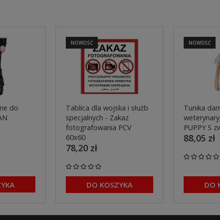
NOWOŚĆ
NOWOŚĆ
ne do
Tablica dla wojska i służb
Tunika dam
AN
specjalnych - Zakaz
weterynaryj
fotografowania PCV
PUPPY S z
88,05 zł
60x60
78,20 zł
ZYKA
DO KOSZYKA
DO 