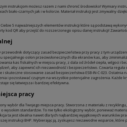
szym instrukcjom możesz razem z nami chronić środowisko! Wymiary instruk
iach biało-czarnych jak i w kolorze. Materiał instrukcji jest zmywalny dz
la Ciebie 5 najważniejszych elementów instrukcji które są podstawą wykon
arty kod QR aby przejść do rozszerzonego opisu danej instrukcji! Zawarto
alnej
ny przewodnik dotyczący zasad bezpieczeństwa przy pracy z tym urządzen
iu specjalnego osłon przeciwsłonecznych dla ekranów kas, aby zminimal
nia kas fiskalnych w miejscu pracy, z dala od źródeł ciepła, wilgoci i be
ządzeń, aby zapewnić ich niezawodność i bezpieczeństwo. Czwarta reguła
ie i skuteczne stosowanie zasad bezpieczeństwa ESB-IN-C-023. Ostatnia n
a i pozostawać czujnym na wszystkie potencjalne zagrożenia. Każde kryt
taje się łatwiejsza i bardziej efektywna.
ejsca pracy
ony wybór dla Twojego miejsca pracy. Stworzona z materiału z recyklingu,
o wysokim standardzie. To nie tylko ekologiczny wybór, ponieważ materiał
cja ta jest idealna nawet dla tych najbardziej wyjątkowych warunków prac
naszej instrukcji BHP. Wybierając ją, zyskujesz niezawodne wsparcie, które