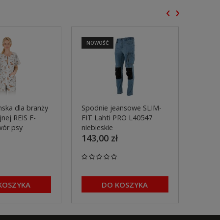
‹
›
NOWOŚĆ
NOWO
ska dla branży
Spodnie jeansowe SLIM-
Spodn
nej REIS F-
FIT Lahti PRO L40547
pasa 
wór psy
niebieskie
L4055
143,00 zł
299,0
KOSZYKA
DO KOSZYKA