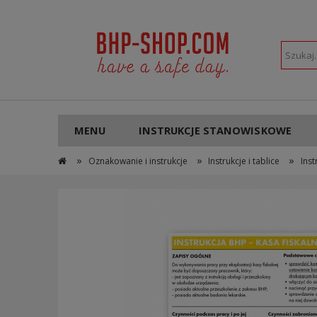
POLSKI
PLN
MENU
INSTRUKCJE STANOWISKOWE
»
»
»
Oznakowanie i instrukcje
Instrukcje i tablice
Ins