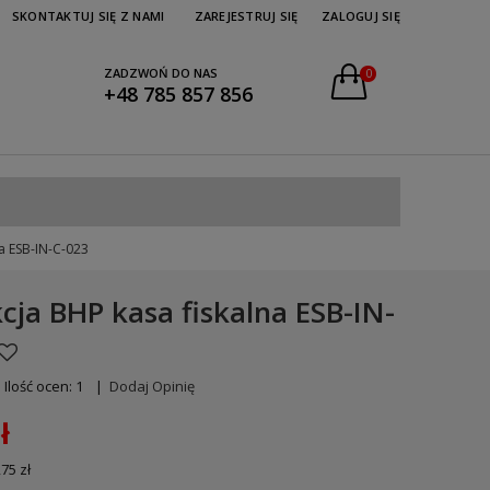
SKONTAKTUJ SIĘ Z NAMI
ZAREJESTRUJ SIĘ
ZALOGUJ SIĘ
ZADZWOŃ DO NAS
0
+48 785 857 856
na ESB-IN-C-023
kcja BHP kasa fiskalna ESB-IN-
Ilość ocen: 1
|
Dodaj Opinię
ł
,75 zł