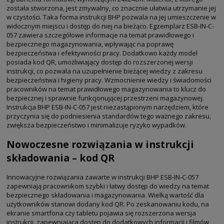
została stworzona, jest zmywalny, co znacznie ułatwia utrzymanie jej
w czystości. Taka forma instrukcji BHP pozwala na jej umieszczenie w
widocznym miejscu i dostęp do niej na bieżąco. Egzemplarz ESB-IN-C-
057 zawiera szczegółowe informacje na temat prawidłowego i
bezpiecznego magazynowania, wpływając na poprawę
bezpieczeństwa i efektywności pracy. Dodatkowo każdy model
posiada kod QR, umożliwiający dostęp do rozszerzonej wersji
instrukcji, co pozwala na uzupełnienie bieżącej wiedzy z zakresu
bezpieczeństwa i higieny pracy. Wzmocnienie wiedzy i świadomości
pracowników na temat prawidłowego magazynowania to klucz do
bezpiecznej i sprawnie funkcjonującej przestrzeni magazynowej.
Instrukcja BHP ESB-IN-C-057 jest niezastąpionym narzędziem, które
przyczynia się do podniesienia standardów tego ważnego zakresu,
zwiększa bezpieczeństwo i minimalizuje ryzyko wypadków.
Nowoczesne rozwiązania w instrukcji
składowania – kod QR
Innowacyjne rozwiązania zawarte w instrukcji BHP ESB-IN-C-057
zapewniają pracownikom szybki i łatwy dostęp do wiedzy na temat
bezpiecznego składowania i magazynowania. Wielką wartość dla
użytkowników stanowi dodany kod QR. Po zeskanowaniu kodu, na
ekranie smartfona czy tabletu pojawia się rozszerzona wersja
instrukcji, zapewniająca dostęp do dodatkowych informacji i filmów