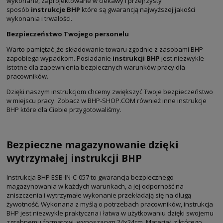
wykonane, zaprojektowane w ciekawy i przejrzysty
sposób
instrukcje BHP
które są gwarancją najwyższej jakości
wykonania i trwałości.
Bezpieczeństwo Twojego personelu
Warto pamiętać ,że składowanie towaru zgodnie z zasobami BHP
zapobiega wypadkom. Posiadanie
instrukcji BHP
jest niezwykle
istotne dla zapewnienia bezpiecznych warunków pracy dla
pracowników.
Dzięki naszym instrukcjom chcemy zwiększyć Twoje bezpieczeństwo
w miejscu pracy. Zobacz w BHP-SHOP.COM również inne instrukcje
BHP które dla Ciebie przygotowaliśmy.
Bezpieczne magazynowanie dzięki
wytrzymałej instrukcji BHP
Instrukcja BHP ESB-IN-C-057 to gwarancja bezpiecznego
magazynowania w każdych warunkach, a jej odporność na
zniszczenia i wytrzymałe wykonanie przekładają się na długą
żywotność. Wykonana z myślą o potrzebach pracowników, instrukcja
BHP jest niezwykle praktyczna i łatwa w użytkowaniu dzięki swojemu
zgrabnemu formatowi, wynoszącym 24x24cm. Materiał, z którego