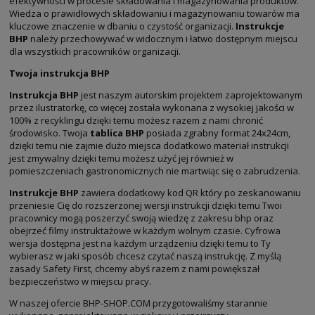
efektywności w procesie składowania i magazynowania produktów.
Wiedza o prawidłowych składowaniu i magazynowaniu towarów ma
kluczowe znaczenie w dbaniu o czystość organizacji.
Instrukcje
BHP
należy przechowywać w widocznym i łatwo dostępnym miejscu
dla wszystkich pracowników organizacji.
Twoja instrukcja BHP
Instrukcja BHP
jest naszym autorskim projektem zaprojektowanym
przez ilustratorkę, co więcej została wykonana z wysokiej jakości w
100% z recyklingu dzięki temu możesz razem z nami chronić
środowisko. Twoja
tablica BHP
posiada zgrabny format 24x24cm,
dzięki temu nie zajmie dużo miejsca dodatkowo materiał instrukcji
jest zmywalny dzięki temu możesz użyć jej również w
pomieszczeniach gastronomicznych nie martwiąc się o zabrudzenia.
Instrukcje BHP
zawiera dodatkowy kod QR który po zeskanowaniu
przeniesie Cię do rozszerzonej wersji instrukcji dzięki temu Twoi
pracownicy mogą poszerzyć swoją wiedzę z zakresu bhp oraz
obejrzeć filmy instruktażowe w każdym wolnym czasie. Cyfrowa
wersja dostępna jest na każdym urządzeniu dzięki temu to Ty
wybierasz w jaki sposób chcesz czytać naszą instrukcję. Z myślą
zasady Safety First, chcemy abyś razem z nami powiększał
bezpieczeństwo w miejscu pracy.
W naszej ofercie BHP-SHOP.COM przygotowaliśmy starannie