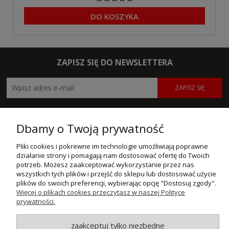
DO KOSZYKA
ZAPISZ SIĘ DO NEWSLETTERA
ZAPISZ SIĘ
POMOC
Dbamy o Twoją prywatność
MOJE KONTO
Pliki cookies i pokrewne im technologie umożliwiają poprawne
działanie strony i pomagają nam dostosować ofertę do Twoich
PŁATNOŚCI I DOSTAWA
potrzeb. Możesz zaakceptować wykorzystanie przez nas
wszystkich tych plików i przejść do sklepu lub dostosować użycie
INFORMACJE
plików do swoich preferencji, wybierając opcję "Dostosuj zgody".
Więcej o plikach cookies przeczytasz w naszej Polityce
prywatności.
O NAS
zaakceptuj tylko niezbędne