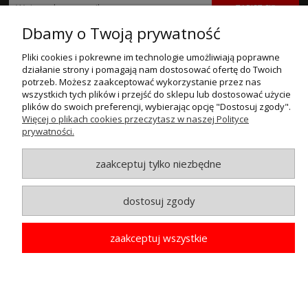
ZAPISZ SIĘ
Dbamy o Twoją prywatność
POMOC
Pliki cookies i pokrewne im technologie umożliwiają poprawne
działanie strony i pomagają nam dostosować ofertę do Twoich
MOJE KONTO
potrzeb. Możesz zaakceptować wykorzystanie przez nas
wszystkich tych plików i przejść do sklepu lub dostosować użycie
PŁATNOŚCI I DOSTAWA
plików do swoich preferencji, wybierając opcję "Dostosuj zgody".
Więcej o plikach cookies przeczytasz w naszej Polityce
prywatności.
INFORMACJE
O NAS
zaakceptuj tylko niezbędne
dostosuj zgody
© MAXSOTE 2026.
Wszystkie prawa zastrzeżone.
zaakceptuj wszystkie
pokaż pełną wersję strony