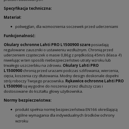
Specyfikacja techniczna:
Materiał:
poliwęglan, dla wzmocnienia soczewek przed uderzeniami
Funkcjonalność:
Okulary ochronne Lahti PRO L1500900 szare
posiadają
regulowane zauszniki o ustawieniu wzdłużnym. Chronią przed
uderzeniem cząsteczek o masie 0,86g z prędkością 45m/s (klasa -F)
niwelując w ten sposób niebezpieczeństwo utraty wzroku lub
trwałego uszczerbku na zdrowiu.
Okulary Lahti PRO
L1500900
chronią przed urazami podczas szlifowania, wiercenia,
cięcia, koszenia czy dłutowania. Modny design doskonale dopełni
strój roboczy Twojego pracownika.
Rękawice ochronne Lahti PRO
L1500900
są wygodne do noszenia przez dłuższy czas i
dostosowane do kształtu głowy użytkownika.
Normy bezpieczeństwa:
produkt spełnia normę bezpieczeństwa EN166 określającą
ogólne wymagania dla indywidualnych środków ochrony
wzroku