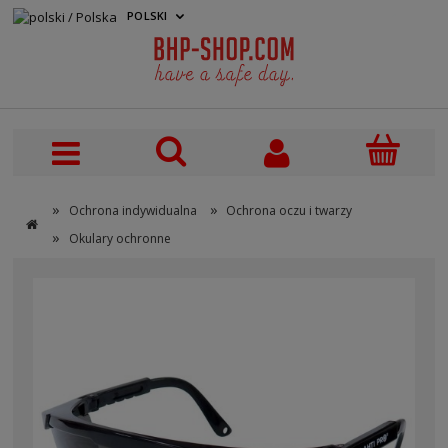
POLSKI
PLN
»
»
Ochrona indywidualna
Ochrona oczu i twarzy
»
Okulary ochronne