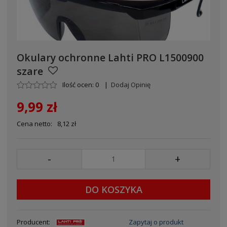
Okulary ochronne Lahti PRO L1500900
szare
Ilość ocen: 0
|
Dodaj Opinię
9,99 zł
Cena netto:
8,12 zł
-
+
DO KOSZYKA
Producent:
Zapytaj o produkt