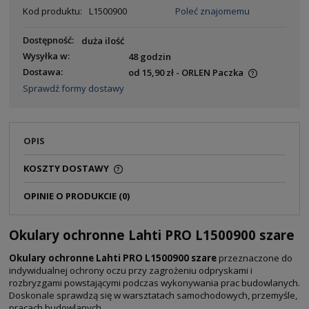
Kod produktu:
L1500900
Poleć znajomemu
Dostępność:
duża ilość
Wysyłka w:
48 godzin
Dostawa:
od 15,90 zł
- ORLEN Paczka
Sprawdź formy dostawy
OPIS
KOSZTY DOSTAWY
OPINIE O PRODUKCIE (0)
Okulary ochronne Lahti PRO L1500900 szare
Okulary ochronne Lahti PRO L1500900 szare
przeznaczone do
indywidualnej ochrony oczu przy zagrożeniu odpryskami i
rozbryzgami powstającymi podczas wykonywania prac budowlanych.
Doskonale sprawdzą się w warsztatach samochodowych, przemyśle,
pracach budowlanych.