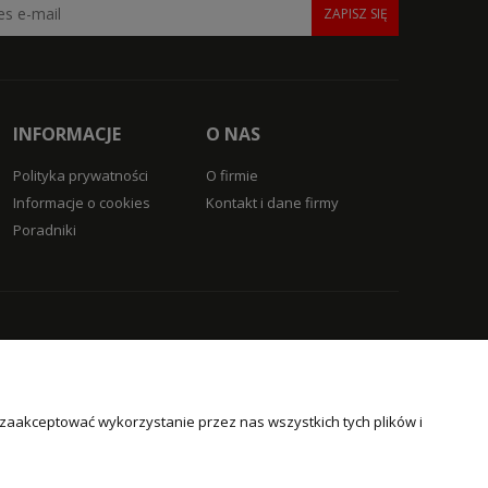
ZAPISZ SIĘ
INFORMACJE
O NAS
Polityka prywatności
O firmie
Informacje o cookies
Kontakt i dane firmy
Poradniki
 zaakceptować wykorzystanie przez nas wszystkich tych plików i