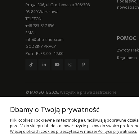
Podaj swój 
Praga 306, ul.Grochowska 306/308
nowościach 
03-840 Warszawa
TELEFON
+48 785 857 856
EMAIL
POMOC
info@bhp-shop.com
GODZINY PRACY
Zwroty i re
Pon - Pt / 9:00 - 17:00
Regulamin
© MAXSOTE 2026.
Wszystkie prawa zastrzeżone.
Dbamy o Twoją prywatność
Pliki cookies i pokrewne im technologie umożliwiają poprawne dzia
przejść do sklepu lub dostosować użycie plików do swoich preferencj
Więcej o plikach cookies przeczytasz w naszej Polityce prywatności.