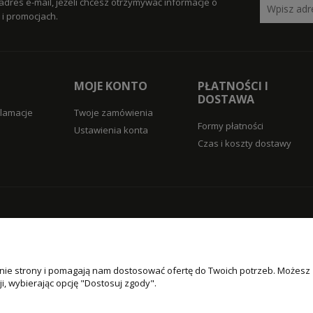
adres e-mail, jeżeli chcesz otrzymywać informacje o
i promocjach.
MOJE KONTO
PŁATNOŚCI I
DOSTAWA
klamacje
Twoje zamówienia
Formy płatności
Ustawienia konta
Czas i koszty dostawy
łanie strony i pomagają nam dostosować ofertę do Twoich potrzeb. Możesz
i, wybierając opcję "Dostosuj zgody".