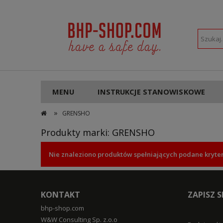
POLSKI
PLN
MENU
INSTRUKCJE STANOWISKOWE
»
GRENSHO
Produkty marki: GRENSHO
Nie znaleziono produktów spełniających podane kryter
KONTAKT
ZAPISZ 
bhp-shop.com
W&W Consulting Sp. z.o.o