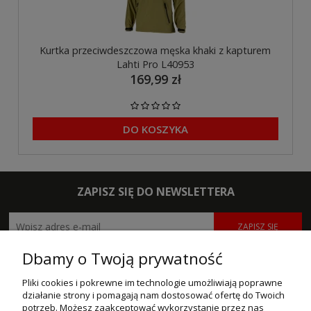
Kurtka przeciwdeszczowa męska khaki z kapturem
Lahti Pro L40953
169,99 zł
DO KOSZYKA
ZAPISZ SIĘ DO NEWSLETTERA
ZAPISZ SIĘ
Dbamy o Twoją prywatność
POMOC
Pliki cookies i pokrewne im technologie umożliwiają poprawne
MOJE KONTO
działanie strony i pomagają nam dostosować ofertę do Twoich
potrzeb. Możesz zaakceptować wykorzystanie przez nas