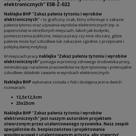
elektronicznych" ESB-Z-022
Naklejka BHP "Zakaz palenia tytoniu i wyrobów
elektronicznych" -
to graficzny znak, który informuje o zakazie
palenia tytoniu oraz używania wyrobów elektronicznych (np. e-
papierosów) w określonych miejscach, takich jak budynki,
pomieszczenia publiczne, miejsca pracy czy inne obszary, gdzie
palenie może być szkodliwe lub zakazane zgodnie z przepisami i
polityką danej instytucji.
W miejscach pracy
naklejka "Zakaz palenia tytoniu i wyrobów
elektronicznych"
pomaga w promocji zdrowego środowiska pracy,
minimalizując narażenie pracowników na dym tytoniowy i potencjalne
szkodliwe składniki zawarte w wyrobach elektronicznych.
Naklejka BHP
wykonana została z folii i dostępna jest w dwóch
rozmiarach:
12,5x12,5cm
25x25cm
Naklejka BHP "Zakaz palenia tytoniu i wyrobów
elektronicznych" jest naszym autorskim projektem
stworzonym przez utalentowanego rysownika. Nasz zespół
specjalistów ds. bezpieczeństwa i projektowania
współpracował z utalentowanym artystą, aby stworzyć