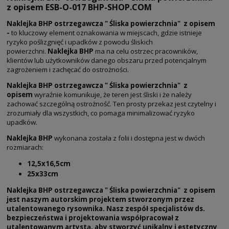
z opisem ESB-O-017 BHP-SHOP.COM
Naklejka BHP ostrzegawcza " Śliska powierzchnia" z opisem
-
to kluczowy element oznakowania w miejscach, gdzie istnieje
ryzyko poślizgnięć i upadków z powodu śliskich
powierzchni.
Naklejka BHP
ma na celu ostrzec pracowników,
klientów lub użytkowników danego obszaru przed potencjalnym
zagrożeniem i zachęcać do ostrożności.
Naklejka BHP ostrzegawcza " Śliska powierzchnia" z
opisem
wyraźnie komunikuje, że teren jest śliski i że należy
zachować szczególną ostrożność. Ten prosty przekaz jest czytelny i
zrozumiały dla wszystkich, co pomaga minimalizować ryzyko
upadków.
Naklejka BHP
wykonana została z folii i dostępna jest w dwóch
rozmiarach:
12,5x16,5cm
25x33cm
Naklejka BHP ostrzegawcza " Śliska powierzchnia" z opisem
jest naszym autorskim projektem stworzonym przez
utalentowanego rysownika. Nasz zespół specjalistów ds.
bezpieczeństwa i projektowania współpracował z
utalentowanym artystą, aby stworzyć unikalny i estetyczny