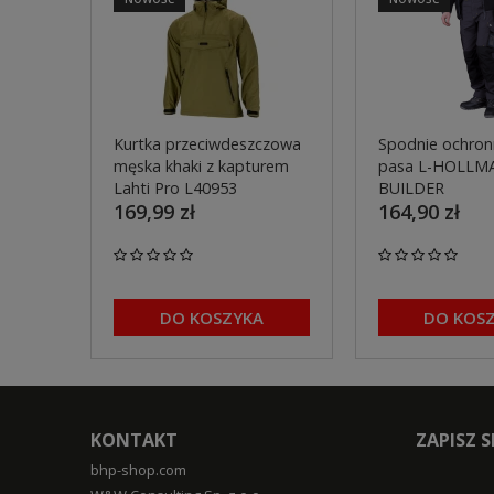
Kurtka przeciwdeszczowa
Spodnie ochron
męska khaki z kapturem
pasa L-HOLLM
Lahti Pro L40953
BUILDER
169,99 zł
164,90 zł
DO KOSZYKA
DO KOS
KONTAKT
ZAPISZ 
bhp-shop.com