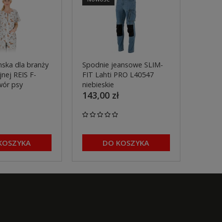
ska dla branży
Spodnie jeansowe SLIM-
Spodn
nej REIS F-
FIT Lahti PRO L40547
pasa 
wór psy
niebieskie
L4055
143,00 zł
299,0
KOSZYKA
DO KOSZYKA