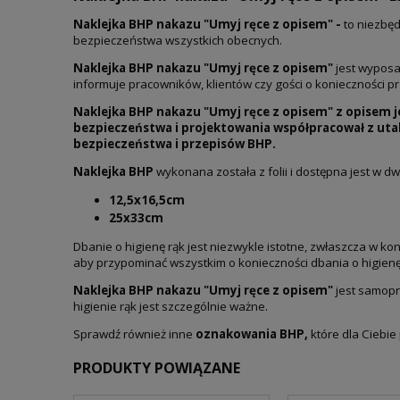
Naklejka BHP nakazu "Umyj ręce z opisem" -
to niezbęd
bezpieczeństwa wszystkich obecnych.
Naklejka BHP nakazu "Umyj ręce z opisem"
jest wyposaż
informuje pracowników, klientów czy gości o konieczności p
Naklejka BHP nakazu "Umyj ręce z opisem"
z opisem 
bezpieczeństwa i projektowania współpracował z uta
bezpieczeństwa i przepisów BHP.
Naklejka BHP
wykonana została z folii i dostępna jest w d
12,5x16,5cm
25x33cm
Dbanie o higienę rąk jest niezwykle istotne, zwłaszcza w k
aby przypominać wszystkim o konieczności dbania o higienę
Naklejka BHP nakazu "Umyj ręce z opisem"
jest samopr
higienie rąk jest szczególnie ważne.
Sprawdź również inne
oznakowania BHP,
które dla Ciebie
PRODUKTY POWIĄZANE