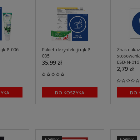
rąk P-006
Pakiet dezynfekcji rąk P-
Znak nakaz
005
stosowania
35,99 zł
ESB-N-016
2,79 zł
ZYKA
DO KOSZYKA
DO 
NOWOŚĆ
NOWOŚĆ