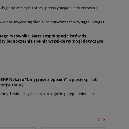
gieny w miejscu pracy, przyczyniając się do zdrowia i
ającej myjące się dłonie, co natychmiast przyciąga uwagę i
go rysownika. Nasz zespół specjalistów ds.
óry jednocześnie spełnia wszelkie wymogi dotyczące
 BHP Nakazu "Umyj ręce z opisem"
to prosty sposób,
miejscu pracy.
b innych widocznych miejscach, gdzie przypomnienie o
‹
›