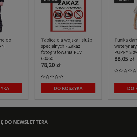
ne do
Tablica dla wojska i służb
Tunika dam
AN
specjalnych - Zakaz
weterynaryj
fotografowania PCV
PUPPY S z
88,05 zł
60x60
78,20 zł
ZYKA
DO KOSZYKA
DO 
SIĘ DO NEWSLETTERA