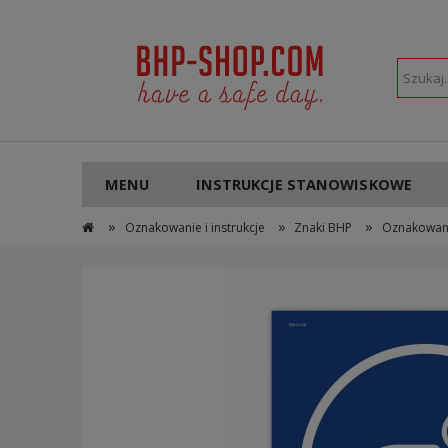
POLSKI
PLN
MENU
INSTRUKCJE STANOWISKOWE
»
»
»
Oznakowanie i instrukcje
Znaki BHP
Oznakowan