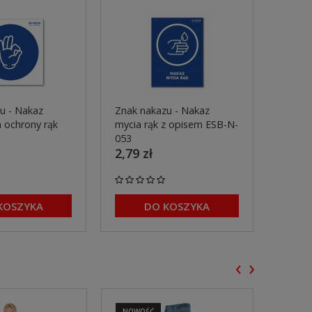
u - Nakaz
Znak nakazu - Nakaz
Znak n
 ochrony rąk
mycia rąk z opisem ESB-N-
dezynf
053
ESB-N
2,79 zł
2,79 
KOSZYKA
DO KOSZYKA
‹
›
NOWOŚĆ
NOWO