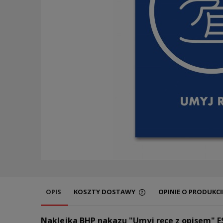
OPIS
KOSZTY DOSTAWY
OPINIE O PRODUKCIE
Naklejka BHP nakazu "Umyj ręce z opisem" 