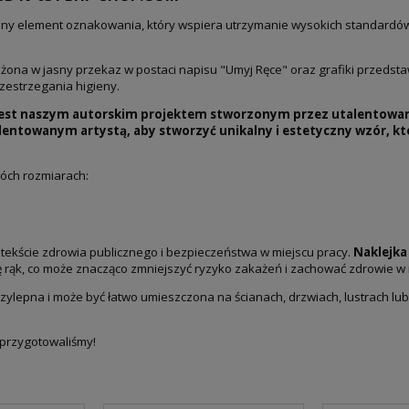
ny element oznakowania, który wspiera utrzymanie wysokich standardów hi
ona w jasny przekaz w postaci napisu "Umyj Ręce" oraz grafiki przedstawi
rzestrzegania higieny.
jest naszym autorskim projektem stworzonym przez utalentowane
lentowanym artystą, aby stworzyć unikalny i estetyczny wzór, kt
wóch rozmiarach:
ontekście zdrowia publicznego i bezpieczeństwa w miejscu pracy.
Naklejka
 rąk, co może znacząco zmniejszyć ryzyko zakażeń i zachować zdrowie w 
zylepna i może być łatwo umieszczona na ścianach, drzwiach, lustrach lu
 przygotowaliśmy!