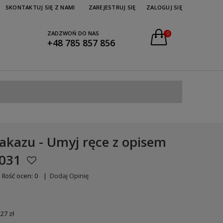
SKONTAKTUJ SIĘ Z NAMI
ZAREJESTRUJ SIĘ
ZALOGUJ SIĘ
ZADZWOŃ DO NAS
0
+48 785 857 856
akazu - Umyj ręce z opisem
-031
Ilość ocen: 0
|
Dodaj Opinię
,27 zł