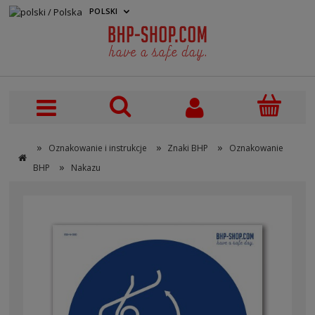
POLSKI
PLN
»
»
»
Oznakowanie i instrukcje
Znaki BHP
Oznakowanie
»
BHP
Nakazu