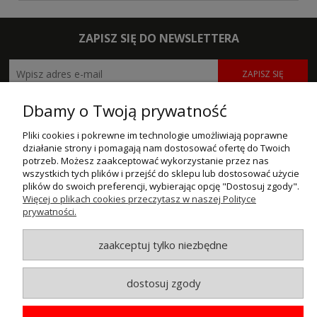
ZAPISZ SIĘ DO NEWSLETTERA
ZAPISZ SIĘ
Dbamy o Twoją prywatność
POMOC
Pliki cookies i pokrewne im technologie umożliwiają poprawne
MOJE KONTO
działanie strony i pomagają nam dostosować ofertę do Twoich
potrzeb. Możesz zaakceptować wykorzystanie przez nas
PŁATNOŚCI I DOSTAWA
wszystkich tych plików i przejść do sklepu lub dostosować użycie
plików do swoich preferencji, wybierając opcję "Dostosuj zgody".
Więcej o plikach cookies przeczytasz w naszej Polityce
INFORMACJE
prywatności.
O NAS
zaakceptuj tylko niezbędne
© MAXSOTE 2026.
Wszystkie prawa zastrzeżone.
dostosuj zgody