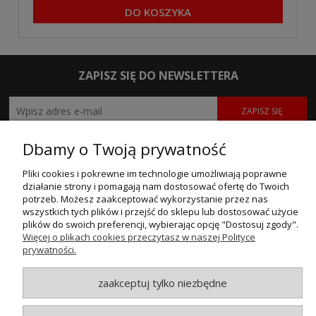
DO KOSZYKA
ZAPISZ SIĘ DO NEWSLETTERA
ZAPISZ SIĘ
Dbamy o Twoją prywatność
POMOC
Pliki cookies i pokrewne im technologie umożliwiają poprawne
MOJE KONTO
działanie strony i pomagają nam dostosować ofertę do Twoich
potrzeb. Możesz zaakceptować wykorzystanie przez nas
PŁATNOŚCI I DOSTAWA
wszystkich tych plików i przejść do sklepu lub dostosować użycie
plików do swoich preferencji, wybierając opcję "Dostosuj zgody".
Więcej o plikach cookies przeczytasz w naszej Polityce
INFORMACJE
prywatności.
O NAS
zaakceptuj tylko niezbędne
© MAXSOTE 2026.
Wszystkie prawa zastrzeżone.