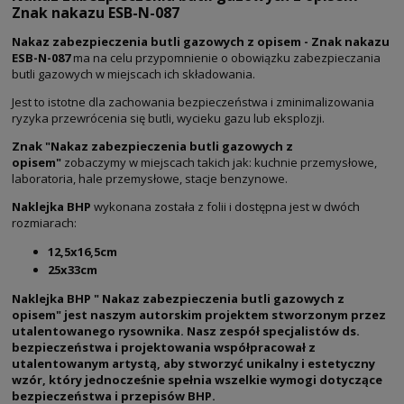
Znak nakazu ESB-N-087
Nakaz zabezpieczenia butli gazowych z opisem - Znak nakazu
ESB-N-087
ma na celu przypomnienie o obowiązku zabezpieczania
butli gazowych w miejscach ich składowania.
Jest to istotne dla zachowania bezpieczeństwa i zminimalizowania
ryzyka przewrócenia się butli, wycieku gazu lub eksplozji.
Znak "Nakaz zabezpieczenia butli gazowych z
opisem"
zobaczymy w miejscach takich jak: kuchnie przemysłowe,
laboratoria, hale przemysłowe, stacje benzynowe.
Naklejka BHP
wykonana została z folii i dostępna jest w dwóch
rozmiarach:
12,5x16,5cm
25x33cm
Naklejka BHP " Nakaz zabezpieczenia butli gazowych z
opisem" jest naszym autorskim projektem stworzonym przez
utalentowanego rysownika. Nasz zespół specjalistów ds.
bezpieczeństwa i projektowania współpracował z
utalentowanym artystą, aby stworzyć unikalny i estetyczny
wzór, który jednocześnie spełnia wszelkie wymogi dotyczące
bezpieczeństwa i przepisów BHP.