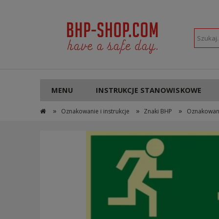
POLSKI
PLN
MENU
INSTRUKCJE STANOWISKOWE
»
»
»
Oznakowanie i instrukcje
Znaki BHP
Oznakowan