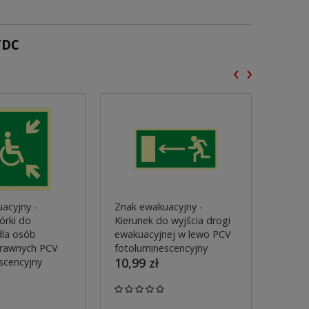
TDC
‹
›
acyjny -
Znak ewakuacyjny -
Znak 
órki do
Kierunek do wyjścia drogi
Kierun
dla osób
ewakuacyjnej w lewo PCV
ewaku
prawnych PCV
fotoluminescencyjny
PCV f
10,99 zł
10,99
scencyjny