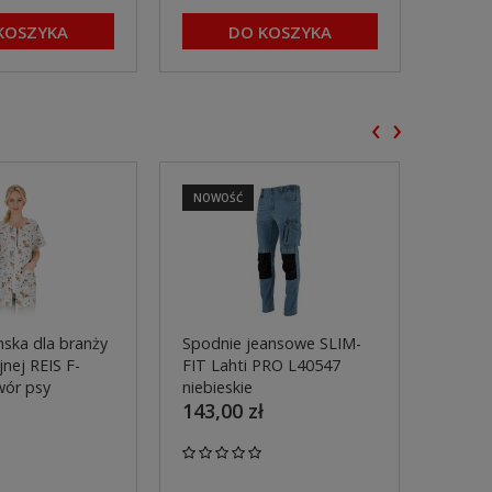
KOSZYKA
DO KOSZYKA
‹
›
NOWOŚĆ
NOWO
ska dla branży
Spodnie jeansowe SLIM-
Spodn
nej REIS F-
FIT Lahti PRO L40547
pasa 
wór psy
niebieskie
L4055
143,00 zł
299,0