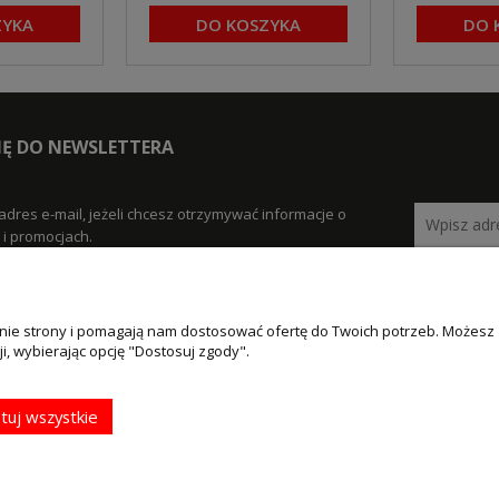
ZYKA
DO KOSZYKA
DO 
SIĘ DO NEWSLETTERA
adres e-mail, jeżeli chcesz otrzymywać informacje o
i promocjach.
łanie strony i pomagają nam dostosować ofertę do Twoich potrzeb. Możesz
MOJE KONTO
PŁATNOŚCI I
i, wybierając opcję "Dostosuj zgody".
DOSTAWA
klamacje
Twoje zamówienia
Formy płatności
tuj wszystkie
Ustawienia konta
Czas i koszty dostawy