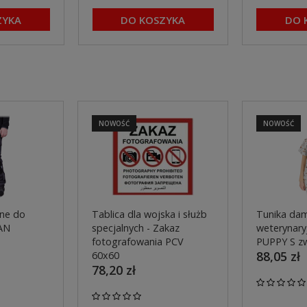
ZYKA
DO KOSZYKA
DO 
NOWOŚĆ
NOWOŚĆ
ne do
Tablica dla wojska i służb
Tunika dam
AN
specjalnych - Zakaz
weterynaryj
fotografowania PCV
PUPPY S z
88,05 zł
60x60
78,20 zł