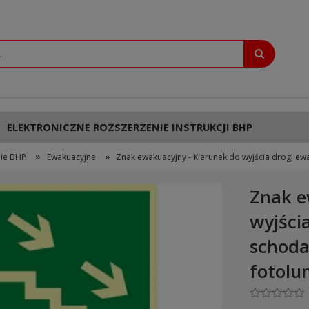
ELEKTRONICZNE ROZSZERZENIE INSTRUKCJI BHP
»
»
ie BHP
Ewakuacyjne
Znak ewakuacyjny - Kierunek do wyjścia drogi e
Znak e
wyjści
schoda
fotolu