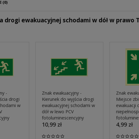
 (0)
ia drogi ewakuacyjnej schodami w dół w prawo 
ny -
Znak ewakuacyjny -
Znak ewaku
ścia drogi
Kierunek do wyjścia drogi
Miejsce zbi
chodami w
ewakuacyjnej schodami w
ewakuacji 
V
dół w lewo PCV
niepełnos
cyjny
fotoluminescencyjny
fotolumine
10,99 zł
4,99 zł