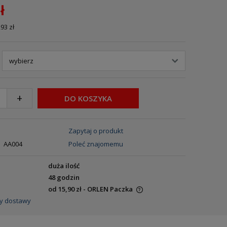
ł
,93 zł
+
DO KOSZYKA
Zapytaj o produkt
AA004
Poleć znajomemu
duża ilość
48 godzin
od 15,90 zł
- ORLEN Paczka
y dostawy