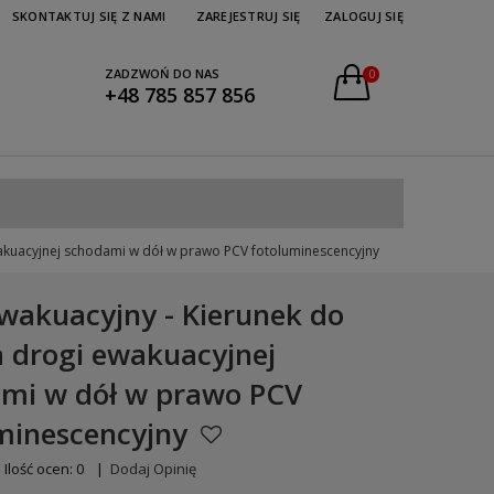
SKONTAKTUJ SIĘ Z NAMI
ZAREJESTRUJ SIĘ
ZALOGUJ SIĘ
ZADZWOŃ DO NAS
0
+48 785 857 856
wakuacyjnej schodami w dół w prawo PCV fotoluminescencyjny
wakuacyjny - Kierunek do
a drogi ewakuacyjnej
mi w dół w prawo PCV
minescencyjny
Ilość ocen: 0
|
Dodaj Opinię