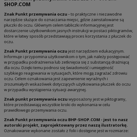
SHOP.COM
Znak Punkt przemywania oczu -
to praktyczne i niezawodne
narzędzie służące do oznaczania miejsc, gdzie zainstalowane są
płuczki do oczu. Głównym celem tabliczki informacyjnej jest
dostarczenie użytkownikom jasnych instrukcji w postaci piktogramów,
które w łatwy sposób przedstawiają proces korzystania z płuczek do
oczu.
Znak Punkt przemywania oczu
jest narzędziem edukacyjnym.
Informuje i przypomina użytkownikom o tym, jak należy postępować
w przypadku podrażnienia lub zetknięcia się z substancją drażniącą
dla oczu. Dzięki temu podnosi się świadomość i umiejętność
szybkiego reagowania w sytuacjach, które mogą zagrażać zdrowiu
oczu. Celem oznakowania jest zapewnienie wyraźnych i
zrozumiałych wskazówek dotyczących użytkowania płuczek do oczu
w przypadku wystąpienia sytuacji awaryjnej.
Znak punkt przemywania oczu
wyposażony jest w piktogramy,
które przedstawiają wszystkie kroki do wykonania w celu
prawidłowego przemywania oczu.
Znak Punkt przemywania oczu BHP-SHOP.COM - jest to nasz
autorski projekt, zaprojektowany przez naszą ilustratorkę.
Oznakowanie wykonane zostało z folii i dostępne jest w rozmiarze: