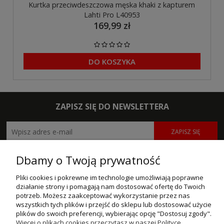
Kurtka przeciwdeszczowa męska khaki z kapturem
Lahti Pro L40953
169,99 zł
DO KOSZYKA
ZAPISZ SIĘ DO NEWSLETTERA
ZAPISZ SIĘ
POMOC
Dbamy o Twoją prywatność
Pliki cookies i pokrewne im technologie umożliwiają poprawne
MOJE KONTO
działanie strony i pomagają nam dostosować ofertę do Twoich
potrzeb. Możesz zaakceptować wykorzystanie przez nas
PŁATNOŚCI I DOSTAWA
wszystkich tych plików i przejść do sklepu lub dostosować użycie
plików do swoich preferencji, wybierając opcję "Dostosuj zgody".
INFORMACJE
Więcej o plikach cookies przeczytasz w naszej Polityce