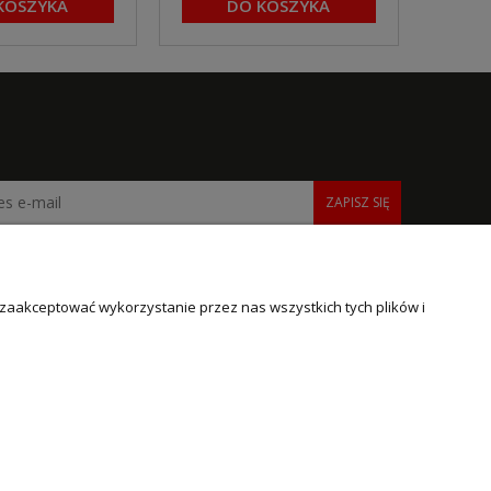
KOSZYKA
DO KOSZYKA
ZAPISZ SIĘ
 zaakceptować wykorzystanie przez nas wszystkich tych plików i
INFORMACJE
O NAS
Polityka prywatności
O firmie
Informacje o cookies
Kontakt i dane firmy
Poradniki