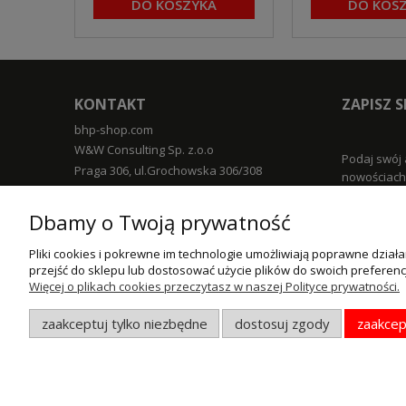
DO KOSZYKA
DO KOS
KONTAKT
ZAPISZ 
bhp-shop.com
W&W Consulting Sp. z.o.o
Podaj swój 
Praga 306, ul.Grochowska 306/308
nowościach 
03-840 Warszawa
TELEFON
Dbamy o Twoją prywatność
+48 785 857 856
EMAIL
Pliki cookies i pokrewne im technologie umożliwiają poprawne dzia
POMOC
przejść do sklepu lub dostosować użycie plików do swoich preferencj
info@bhp-shop.com
Więcej o plikach cookies przeczytasz w naszej Polityce prywatności.
GODZINY PRACY
Zwroty i re
Pon - Pt / 9:00 - 17:00
zaakceptuj tylko niezbędne
dostosuj zgody
zaakcep
Regulamin