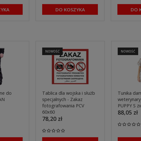
ZYKA
DO KOSZYKA
DO 
NOWOŚĆ
NOWOŚĆ
ne do
Tablica dla wojska i służb
Tunika dam
AN
specjalnych - Zakaz
weterynaryj
fotografowania PCV
PUPPY S z
88,05 zł
60x60
78,20 zł