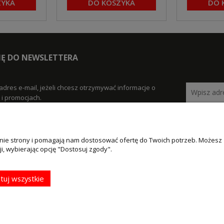
ZYKA
DO KOSZYKA
DO 
SIĘ DO NEWSLETTERA
adres e-mail, jeżeli chcesz otrzymywać informacje o
i promocjach.
łanie strony i pomagają nam dostosować ofertę do Twoich potrzeb. Możesz
MOJE KONTO
PŁATNOŚCI I
i, wybierając opcję "Dostosuj zgody".
DOSTAWA
klamacje
Twoje zamówienia
Formy płatności
tuj wszystkie
Ustawienia konta
Czas i koszty dostawy