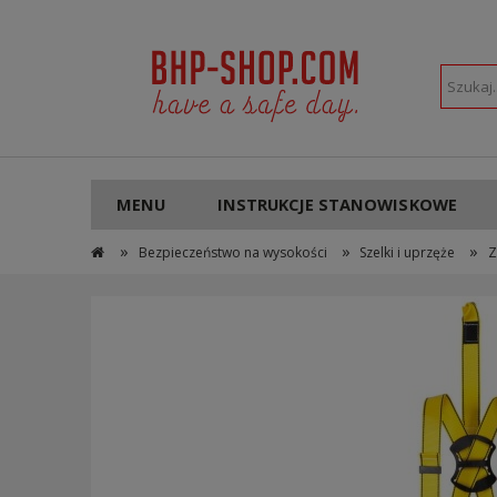
POLSKI
PLN
MENU
INSTRUKCJE STANOWISKOWE
»
»
»
Bezpieczeństwo na wysokości
Szelki i uprzęże
Z