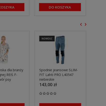
KOSZYKA
DO KOSZYKA
‹
›
NOWOŚĆ
NOWO
ska dla branży
Spodnie jeansowe SLIM-
Spodn
nej REIS F-
FIT Lahti PRO L40547
pasa 
wór psy
niebieskie
L4055
143,00 zł
299,0