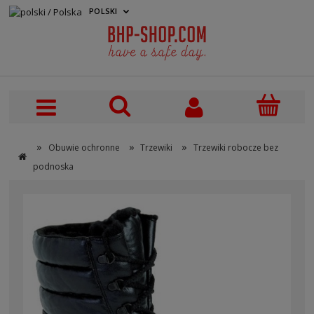
POLSKI
PLN
»
»
»
Obuwie ochronne
Trzewiki
Trzewiki robocze bez
podnoska