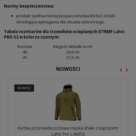
Normy bezpieczeństwa:
produkt spełnia normę bezpieczeństwa EN ISO 20345
określającą wymagania dla obuwia ochronnego.
Tabela rozmiarów dla trzewików ocieplanych DTRMF Lahti
PRO S2 w kolorze czarnym:
Rozmiar
Długość wkładki w cm
40
26,6 cm
41
27,3 cm
‹
›
NOWOŚCI
NOWOŚĆ
Kurtka przeciwdeszczowa męska khaki z kapturem
Lahti Pro L40953