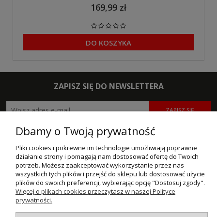
169,99 zł
DO KOSZYKA
ZAPISZ SIĘ DO NEWSLETTERA
ZAPISZ SIĘ
Dbamy o Twoją prywatność
POMOC
Pliki cookies i pokrewne im technologie umożliwiają poprawne
MOJE KONTO
działanie strony i pomagają nam dostosować ofertę do Twoich
potrzeb. Możesz zaakceptować wykorzystanie przez nas
wszystkich tych plików i przejść do sklepu lub dostosować użycie
PŁATNOŚCI I DOSTAWA
plików do swoich preferencji, wybierając opcję "Dostosuj zgody".
Więcej o plikach cookies przeczytasz w naszej Polityce
INFORMACJE
prywatności.