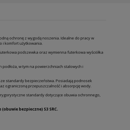
odną ochronę z wygodą noszenia. Idealne do pracy w
 i komfort użytkowania.
owa futerkowa podszewka oraz wymienna futerkowa wyściółka
 podłoża, w tym na powierzchniach stalowych i
yższe standardy bezpieczeństwa. Posiadają podnosek
oraz ograniczoną przepuszczalność i absorpcję wody.
ą rygorystyczne standardy dotyczące obuwia ochronnego,
e (obuwie bezpieczne) S3 SRC.