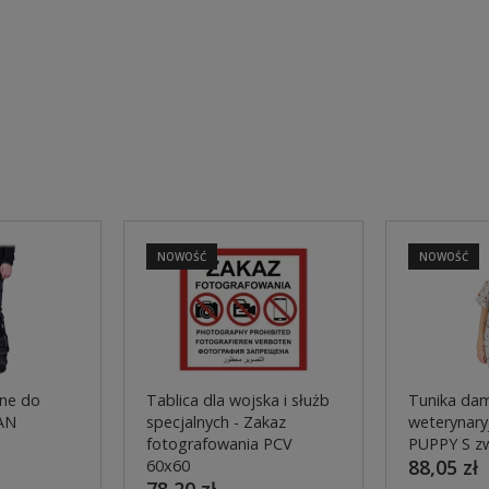
NOWOŚĆ
NOWOŚĆ
ne do
Tablica dla wojska i służb
Tunika dam
AN
specjalnych - Zakaz
weterynaryj
fotografowania PCV
PUPPY S z
88,05 zł
60x60