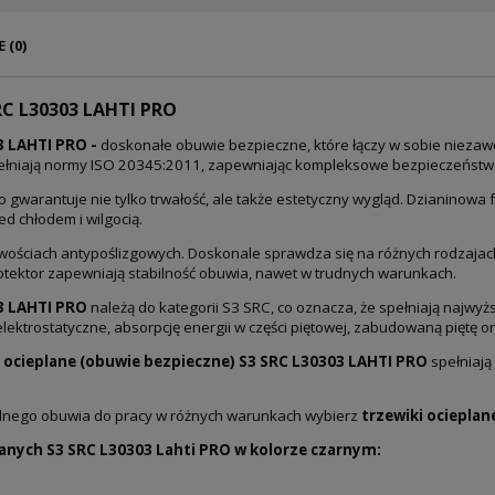
 (0)
RC L30303 LAHTI PRO
3 LAHTI PRO -
doskonałe obuwie bezpieczne, które łączy w sobie niezaw
pełniają normy ISO 20345:2011, zapewniając kompleksowe bezpieczeństwo
 co gwarantuje nie tylko trwałość, ale także estetyczny wygląd. Dzianin
ed chłodem i wilgocią.
wościach antypoślizgowych. Doskonale sprawdza się na różnych rodzajach
otektor zapewniają stabilność obuwia, nawet w trudnych warunkach.
03 LAHTI PRO
należą do kategorii S3 SRC, co oznacza, że spełniają najw
elektrostatyczne, absorpcję energii w części piętowej, zabudowaną piętę 
i ocieplane (obuwie bezpieczne) S3 SRC L30303 LAHTI PRO
spełniaj
godnego obuwia do pracy w różnych warunkach wybierz
trzewiki ocieplan
anych S3 SRC L30303 Lahti PRO w kolorze czarnym: