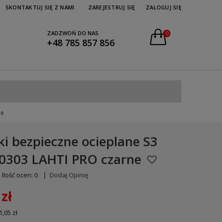
SKONTAKTUJ SIĘ Z NAMI
ZAREJESTRUJ SIĘ
ZALOGUJ SIĘ
ZADZWOŃ DO NAS
0
+48 785 857 856
ne
ki bezpieczne ocieplane S3
0303 LAHTI PRO czarne
Ilość ocen: 0
|
Dodaj Opinię
zł
1,05 zł