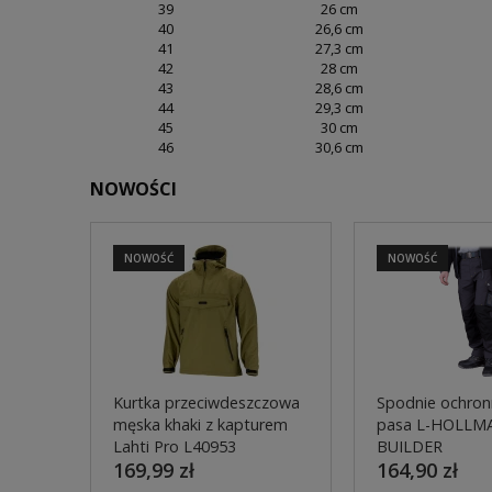
39
26 cm
40
26,6 cm
41
27,3 cm
42
28 cm
43
28,6 cm
44
29,3 cm
45
30 cm
46
30,6 cm
NOWOŚCI
NOWOŚĆ
NOWOŚĆ
Kurtka przeciwdeszczowa
Spodnie ochron
męska khaki z kapturem
pasa L-HOLLM
Lahti Pro L40953
BUILDER
169,99 zł
164,90 zł