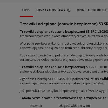
OPIS
KOSZTY DOSTAWY
OPINIE O PRODUKCIE
Trzewiki ocieplane (obuwie bezpieczne) S3 S
Trzewiki ocieplane (obuwie bezpieczne) S3 SRC L3030
zróżnicowanych warunkach atmosferycznych, te trzewiki s
Wierzch trzewików wykonany jest z wysokiej jakości skóry,
zapewniają doskonałą izolację termiczną, chroniąc stopy prz
Podeszwa trzewików to poliuretan dwugęstościowy o właści
ceramicznych. Odporność na olej napędowy oraz głęboki pr
Trzewiki ocieplane (obuwie bezpieczne) S3 SRC L303
stalowy, stalową wkładkę antyprzebiciową, właściwości anty
Zgodność z normą ISO 20345:2011 potwierdza, że
trzewik
zapewniając użytkownikowi maksymalne bezpieczeństwo.
Jeśli poszukujesz nie tylko bezpiecznego, ale również wy
Tabela rozmiarów dla trzewików bezpiecznych ociepl
Rozmiar
Długość wkładki w cm