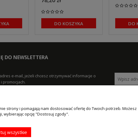
78,20 zł
ZYKA
DO KOSZYKA
DO 
SIĘ DO NEWSLETTERA
adres e-mail, jeżeli chcesz otrzymywać informacje o
i promocjach.
łanie strony i pomagają nam dostosować ofertę do Twoich potrzeb. Możesz
MOJE KONTO
PŁATNOŚCI I
i, wybierając opcję "Dostosuj zgody".
DOSTAWA
klamacje
Twoje zamówienia
Formy płatności
tuj wszystkie
Ustawienia konta