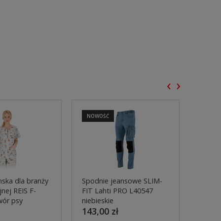
‹
›
NOWOŚĆ
NOWO
ska dla branży
Spodnie jeansowe SLIM-
Spodn
nej REIS F-
FIT Lahti PRO L40547
pasa 
wór psy
niebieskie
L4055
143,00 zł
299,0