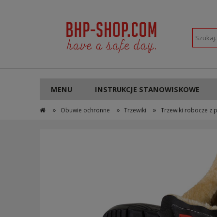
POLSKI
PLN
MENU
INSTRUKCJE STANOWISKOWE
»
»
»
Obuwie ochronne
Trzewiki
Trzewiki robocze z