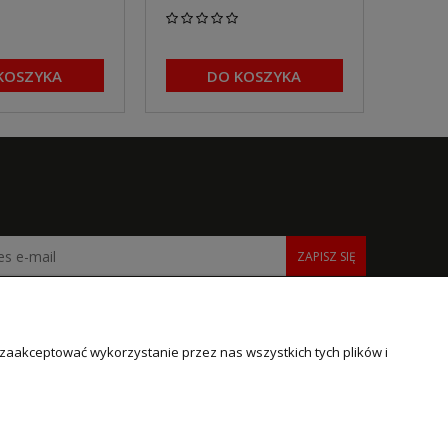
KOSZYKA
DO KOSZYKA
ZAPISZ SIĘ
 zaakceptować wykorzystanie przez nas wszystkich tych plików i
INFORMACJE
O NAS
Polityka prywatności
O firmie
Informacje o cookies
Kontakt i dane firmy