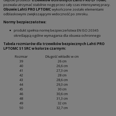
pozwala utrzymać stabilnie nogę przez cały czas intensywnej pracy.
Obuwie Lahti PRO LPTOMC
wykończone zostało elementami
odblaskowymi zwiększającymi widoczność po zmroku.
Normy bezpieczeństwa:
produkt spełnia normę bezpieczeństwa EN ISO 20345
określającą ogólne wymagania dla obuwia ochronnego
Tabela rozmiarów dla trzewików bezpiecznych Lahti PRO
LPTOMC S1 SRC w kolorze czarnym:
Rozmiar
Długość wkładki w cm
39
26 cm
40
26,6 cm
41
27,3 cm
42
28 cm
43
28,6 cm
44
29,3 cm
45
30 cm
46
30,6 cm
48
31,3 cm
49
32 cm
50
32,7 cm