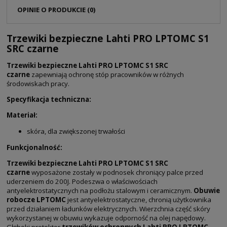
OPINIE O PRODUKCIE (0)
Trzewiki bezpieczne Lahti PRO LPTOMC S1
SRC czarne
Trzewiki bezpieczne Lahti PRO LPTOMC S1 SRC
czarne
zapewniają ochronę stóp pracowników w różnych
środowiskach pracy.
Specyfikacja techniczna:
Materiał:
skóra, dla zwiększonej trwałości
Funkcjonalność:
Trzewiki bezpieczne Lahti PRO LPTOMC S1 SRC
czarne
wyposażone zostały w podnosek chroniący palce przed
uderzeniem do 200J. Podeszwa o właściwościach
antyelektrostatycznych na podłożu stalowym i ceramicznym.
Obuwie
robocze LPTOMC
jest antyelektrostatyczne, chronią użytkownika
przed działaniem ładunków elektrycznych. Wierzchnia część skóry
wykorzystanej w obuwiu wykazuje odporność na olej napędowy.
Głęboki protektor
trzewików ochronnych Lahti PRO LPTOMC