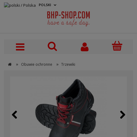
POLSKI
PLN
»
»
Obuwie ochronne
Trzewiki