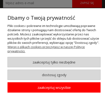
ZAPISZ SIĘ
POMOC
Dbamy o Twoją prywatność
MOJE KONTO
Pliki cookies i pokrewne im technologie umożliwiają poprawne
działanie strony i pomagają nam dostosować ofertę do Twoich
potrzeb. Możesz zaakceptować wykorzystanie przez nas
PŁATNOŚCI I DOSTAWA
wszystkich tych plików i przejść do sklepu lub dostosować użycie
plików do swoich preferencji, wybierając opcję "Dostosuj zgody".
INFORMACJE
Więcej o plikach cookies przeczytasz w naszej Polityce
prywatności.
O NAS
zaakceptuj tylko niezbędne
© MAXSOTE 2026.
Wszystkie prawa zastrzeżone.
dostosuj zgody
pokaż pełną wersję strony
zaakceptuj wszystkie