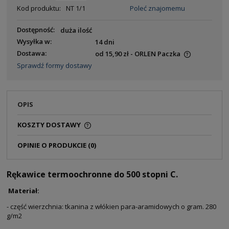
Kod produktu:
NT 1/1
Poleć znajomemu
Dostępność:
duża ilość
Wysyłka w:
14 dni
Dostawa:
od 15,90 zł
- ORLEN Paczka
Sprawdź formy dostawy
OPIS
KOSZTY DOSTAWY
OPINIE O PRODUKCIE (0)
Rękawice termoochronne do 500 stopni C.
Materiał:
- część wierzchnia: tkanina z włókien para-aramidowych o gram. 280
g/m2