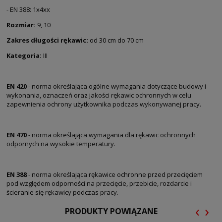
- EN 388: 1x4xx
Rozmiar:
9, 10
Zakres długości rękawic:
od 30 cm do 70 cm
Kategoria:
III
EN 420
- norma określająca ogólne wymagania dotyczące budowy i
wykonania, oznaczeń oraz jakości rękawic ochronnych w celu
zapewnienia ochrony użytkownika podczas wykonywanej pracy.
EN 470
- norma określająca wymagania dla rękawic ochronnych
odpornych na wysokie temperatury.
EN 388
- norma określająca rękawice ochronne przed przecięciem
pod względem odporności na przecięcie, przebicie, rozdarcie i
ścieranie się rękawicy podczas pracy.
‹
›
PRODUKTY POWIĄZANE