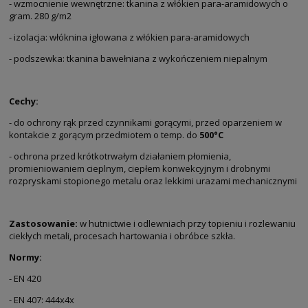
- wzmocnienie wewnętrzne: tkanina z włókien para-aramidowych o
gram. 280 g/m2
- izolacja: włóknina igłowana z włókien para-aramidowych
- podszewka: tkanina bawełniana z wykończeniem niepalnym
Cechy:
- do ochrony rąk przed czynnikami gorącymi, przed oparzeniem w
kontakcie z gorącym przedmiotem o temp. do
500°C
- ochrona przed krótkotrwałym działaniem płomienia,
promieniowaniem cieplnym, ciepłem konwekcyjnym i drobnymi
rozpryskami stopionego metalu oraz lekkimi urazami mechanicznymi
Zastosowanie:
w hutnictwie i odlewniach przy topieniu i rozlewaniu
ciekłych metali, procesach hartowania i obróbce szkła.
Normy:
- EN 420
- EN 407: 444x4x