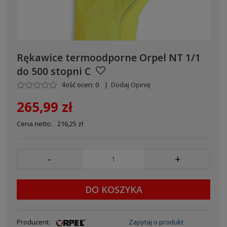
Rękawice termoodporne Orpel NT 1/1
do 500 stopni C
Ilość ocen: 0
|
Dodaj Opinię
265,99 zł
Cena netto:
216,25 zł
-
+
DO KOSZYKA
Producent:
Zapytaj o produkt