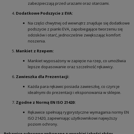
zabezpieczają przed urazami oraz otarciami.
Dodatkowe Podszycie z EVA:
Na części chwytnej od wewnątrz znajduje się dodatkowe
podszycie z pianki EVA, zapobiegające tworzeniu się
odcisków i otarć, jednocześnie zwiększając komfort
noszenia.
Mankiet z Rzepem:
Mankiet wyposażony w zapięcie na rzep, co umożliwia
lepsze dopasowanie oraz szczelność rękawicy.
Zawieszka dla Prezentacji:
Każda para rękawic posiada zawieszkę, co czyni je
idealnymi do prezentacji i eksponowania w sklepie.
Zgodne z Normą EN ISO 21420:
Rękawice spełniają rygorystyczne wymagania normy EN
ISO 21420, zapewniając użytkownikowi najwyższy
poziom ochrony.
Rękawice ochronne wykonane z wysokiej jakości skóry