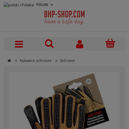
POLSKI
PLN
»
»
Rękawice ochronne
Skórzane