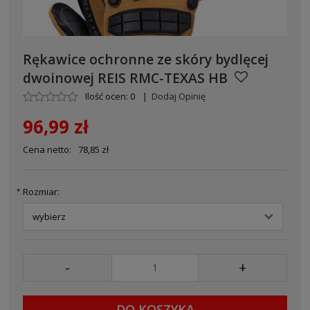
Rękawice ochronne ze skóry bydlęcej
dwoinowej REIS RMC-TEXAS HB
Ilość ocen: 0
|
Dodaj Opinię
96,99 zł
Cena netto:
78,85 zł
Rozmiar:
*
-
+
DO KOSZYKA