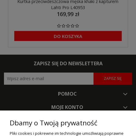
Kurtka przeciwdeszczowa męska khaki z kapturem
Lahti Pro L40953
169,99 zł
DO KOSZYKA
ZAPISZ SIĘ DO NEWSLETTERA
ZAPISZ SIĘ
POMOC
MOJE KONTO
PŁATNOŚCI I DOSTAWA
Dbamy o Twoją prywatność
Pliki cookies i pokrewne im technologie umożliwiają poprawne
INFORMACJE