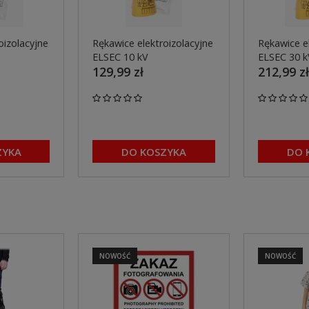
oizolacyjne
Rękawice elektroizolacyjne
Rękawice e
ELSEC 10 kV
ELSEC 30 k
129,99 zł
212,99 z
ZYKA
DO KOSZYKA
DO 
NOWOŚĆ
NOWOŚĆ