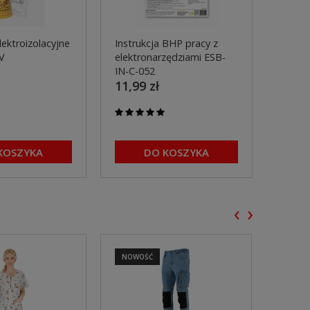
lektroizolacyjne
Instrukcja BHP pracy z
Półbut
V
elektronarzędziami ESB-
ANTYA
ł
684,9
IN-C-052
11,99 zł
KOSZYKA
DO KOSZYKA
‹
›
NOWOŚĆ
NOWO