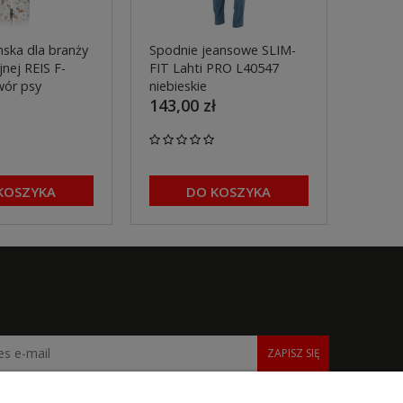
ska dla branży
Spodnie jeansowe SLIM-
Spodn
nej REIS F-
FIT Lahti PRO L40547
pasa 
wór psy
niebieskie
L4055
143,00 zł
299,0
KOSZYKA
DO KOSZYKA
ZAPISZ SIĘ