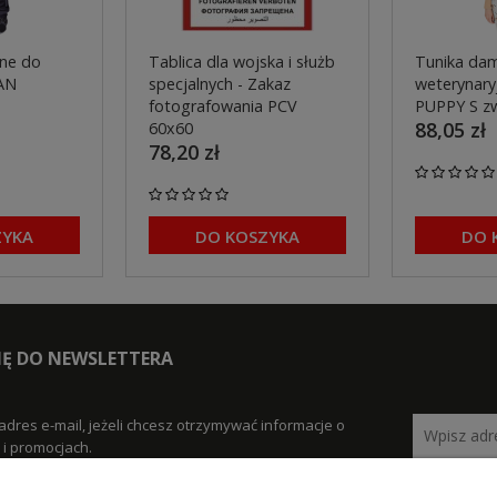
ne do
Tablica dla wojska i służb
Tunika dam
AN
specjalnych - Zakaz
weterynaryj
fotografowania PCV
PUPPY S z
88,05 zł
60x60
78,20 zł
ZYKA
DO KOSZYKA
DO 
SIĘ DO NEWSLETTERA
adres e-mail, jeżeli chcesz otrzymywać informacje o
i promocjach.