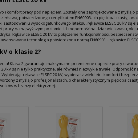
 i komfort pracy pod napięciem. Zostały one zaprojektowane z myślą o pro
zeństwa, potwierdzonego certyfikatem EN60903. Ich pięciopalczasty, an
ęki zastosowaniu wysokogatunkowego lateksu, rękawice ELSEC 20 kV są ela
pracy na najwyższym poziomie. Ich odporność na działanie kwasu, oleju, 
tryka. Rękawice ELSEC 20 kV to połączenie funkcjonalności, bezpieczeńst
awansowana technologia potwierdzona normą EN60903 – rękawice ELSEC 20
V o klasie 2?
pienia! Klasa 2 gwarantuje maksymalne przemienne napięcie pracy o warto
 kV są nie tylko praktyczne, ale również niezwykle trwałe. Odporność na 
 Wybierając rękawice ELSEC 20 kV, wybierasz wieloletni komfort i bezpiec
rzony z myślą o profesjonalistach, o charakterystycznym pięciopalczasty
wników w branży elektrycznej.