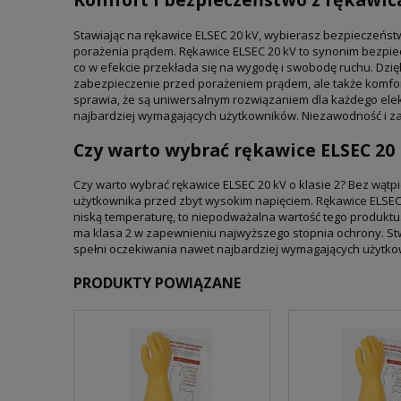
Stawiając na rękawice ELSEC 20 kV, wybierasz bezpieczeństwo
porażenia prądem. Rękawice ELSEC 20 kV to synonim bezpiec
co w efekcie przekłada się na wygodę i swobodę ruchu. Dzi
zabezpieczenie przed porażeniem prądem, ale także komfort 
sprawia, że są uniwersalnym rozwiązaniem dla każdego elek
najbardziej wymagających użytkowników. Niezawodność i za
Czy warto wybrać rękawice ELSEC 20 k
Czy warto wybrać rękawice ELSEC 20 kV o klasie 2? Bez wąt
użytkownika przed zbyt wysokim napięciem. Rękawice ELSEC 20
niską temperaturę, to niepodważalna wartość tego produktu.
ma klasa 2 w zapewnieniu najwyższego stopnia ochrony. Stwo
spełni oczekiwania nawet najbardziej wymagających użytko
PRODUKTY POWIĄZANE