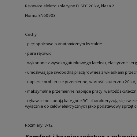
Rękawice elektroizolacyjne ELSEC 20 kV, klasa 2
Norma EN60903
Cechy:
- pięciopalcowe o anatomicznym kształcie
- para rękawic
- wykonane z wysokogatunkowego lateksu, elastyczne i e
- umożliwiające swobodną pracę również z wkładkami przec
- napięcie probiercze przemienne, wartość skuteczna 20 kV,
- maksymalne przemienne napięcie pracy, wartość skuteczn
- rękawice posiadają kategorię RC i charakteryzują się zwię
wyłącznie do celów elektrycznych jako podstawowy sprzęt o
Rozmiary: 8-12
Komfort i bezpieczeństwo z rękawic