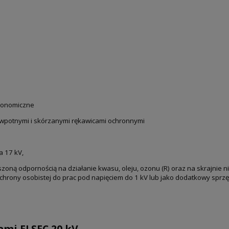
rgonomiczne
iwpotnymi i skórzanymi rękawicami ochronnymi
a 17 kV,
kszoną odpornością na działanie kwasu, oleju, ozonu (R) oraz na skrajnie
chrony osobistej do prac pod napięciem do 1 kV lub jako dodatkowy sprz
ami ELSEC 20 kV