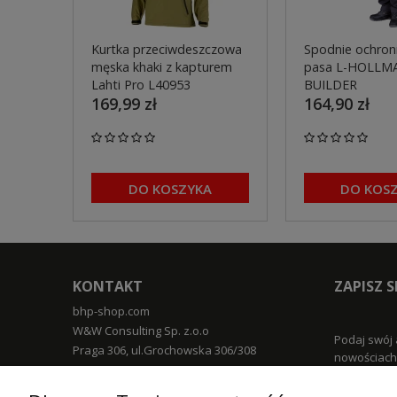
Kurtka przeciwdeszczowa
Spodnie ochron
męska khaki z kapturem
pasa L-HOLLM
Lahti Pro L40953
BUILDER
169,99 zł
164,90 zł
DO KOSZYKA
DO KOS
KONTAKT
ZAPISZ 
bhp-shop.com
W&W Consulting Sp. z.o.o
Podaj swój 
Praga 306, ul.Grochowska 306/308
nowościach 
03-840 Warszawa
TELEFON