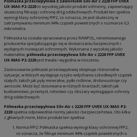
Półmaska przeciwpyłowa z zaworkiem Silv-Air c 2220 FFP UVEX
UX-MAS-P2-2220
to wysokiej jakości produkt ochronny, zapewniający
skuteczną filtrację i ochronę dróg oddechowych. Produkt ten spełnia
wymogi klasy ochronnej FFP2, co oznacza, że jest skuteczny w
zatrzymywaniu minimum 94% cząstek powietrznych o rozmiarze 0,3
mikrometra.
Półmaska ta została opracowana przez RAWPOL, renomowanego
producenta specjalizującego się w dostarczaniu bezpiecznych i
wydajnych rozwiązań ochronnych. Wykonana z wysokiej jakości
materiałów,
półmaska przeciwpyłowa Silv-Air c 2220 FFP UVEX
UX-MAS-P2-2220
jest trwała i wygodna w noszeniu.
Zastosowanie półmaski przeciwpyłowej obejmuje różnorodne
sytuacje, w których występuje ryzyko wdychania szkodliwych cząstek
stałych, takich jak pyły mineralne, pyłki roślinne, drobnoustroje czy
aerozole. Może być stosowana w różnych branżach, takich jak
budownictwo, przemysł, rolnictwo czy obszary wymagające ochrony
dróg oddechowych.
Półmaska przeciwpyłowa Silv-Air c 2220 FFP UVEX UX-MAS-P2-
2220
spełnia odpowiednie normy jakości i bezpieczeństwa. Oto kilka
z głównych norm, które produkt ten spełnia:
Norma FFP2: Półmaska spełnia wymogi klasy ochronnej FFP2,
co oznacza, że filtruje minimum 94% cząstek powietrznych o