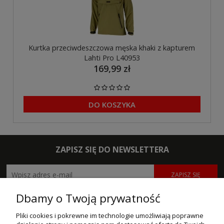
Kurtka przeciwdeszczowa męska khaki z kapturem
Lahti Pro L40953
169,99 zł
DO KOSZYKA
ZAPISZ SIĘ DO NEWSLETTERA
ZAPISZ SIĘ
Dbamy o Twoją prywatność
POMOC
Pliki cookies i pokrewne im technologie umożliwiają poprawne
MOJE KONTO