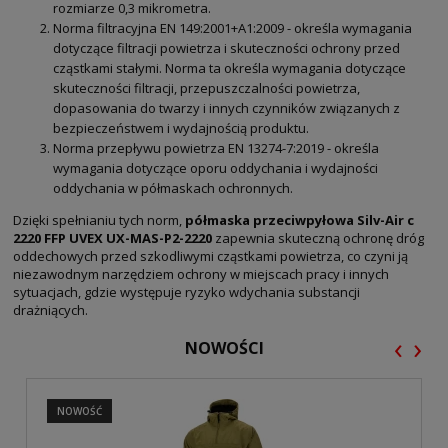
rozmiarze 0,3 mikrometra.
Norma filtracyjna EN 149:2001+A1:2009 - określa wymagania
dotyczące filtracji powietrza i skuteczności ochrony przed
cząstkami stałymi. Norma ta określa wymagania dotyczące
skuteczności filtracji, przepuszczalności powietrza,
dopasowania do twarzy i innych czynników związanych z
bezpieczeństwem i wydajnością produktu.
Norma przepływu powietrza EN 13274-7:2019 - określa
wymagania dotyczące oporu oddychania i wydajności
oddychania w półmaskach ochronnych.
Dzięki spełnianiu tych norm,
półmaska przeciwpyłowa Silv-Air c
2220 FFP UVEX UX-MAS-P2-2220
zapewnia skuteczną ochronę dróg
oddechowych przed szkodliwymi cząstkami powietrza, co czyni ją
niezawodnym narzędziem ochrony w miejscach pracy i innych
sytuacjach, gdzie występuje ryzyko wdychania substancji
drażniących.
‹
›
NOWOŚCI
NOWOŚĆ