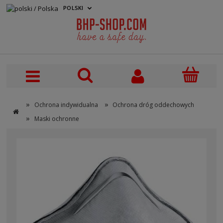
POLSKI
PLN
»
»
Ochrona indywidualna
Ochrona dróg oddechowych
»
Maski ochronne