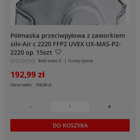
Półmaska przeciwpyłowa z zaworkiem
silv-Air c 2220 FFP2 UVEX UX-MAS-P2-
2220 op. 15szt
Ilość ocen: 0
|
Dodaj Opinię
192,99 zł
Cena netto:
156,90 zł
-
+
DO KOSZYKA