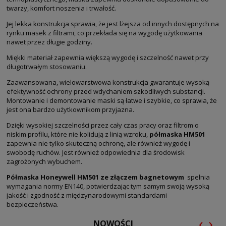
twarzy, komfort noszenia i trwałość.
Jej lekka konstrukcja sprawia, że jest lżejsza od innych dostępnych na
rynku masek z filtrami, co przekłada się na wygodę użytkowania
nawet przez długie godziny.
Miękki materiał zapewnia większą wygodę i szczelność nawet przy
długotrwałym stosowaniu.
Zaawansowana, wielowarstwowa konstrukcja gwarantuje wysoką
efektywność ochrony przed wdychaniem szkodliwych substancji.
Montowanie i demontowanie maski są łatwe i szybkie, co sprawia, że
jest ona bardzo użytkownikom przyjazna.
Dzięki wysokiej szczelności przez cały czas pracy oraz filtrom o
niskim profilu, które nie kolidują z linią wzroku,
półmaska HM501
zapewnia nie tylko skuteczną ochronę, ale również wygodę i
swobodę ruchów. Jest również odpowiednia dla środowisk
zagrożonych wybuchem.
Półmaska Honeywell HM501 ze złączem bagnetowym
spełnia
wymagania normy EN140, potwierdzając tym samym swoją wysoką
jakość i zgodność z międzynarodowymi standardami
bezpieczeństwa.
‹
›
NOWOŚCI