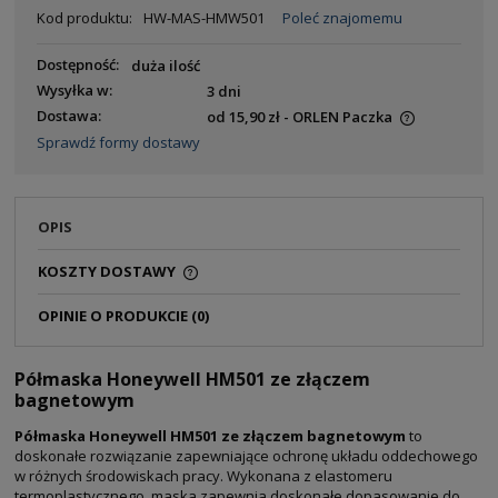
Kod produktu:
HW-MAS-HMW501
Poleć znajomemu
Dostępność:
duża ilość
Wysyłka w:
3 dni
Dostawa:
od 15,90 zł
- ORLEN Paczka
Sprawdź formy dostawy
OPIS
KOSZTY DOSTAWY
OPINIE O PRODUKCIE (0)
Półmaska Honeywell HM501 ze złączem
bagnetowym
Półmaska Honeywell HM501 ze złączem bagnetowym
to
doskonałe rozwiązanie zapewniające ochronę układu oddechowego
w różnych środowiskach pracy. Wykonana z elastomeru
termoplastycznego, maska zapewnia doskonałe dopasowanie do