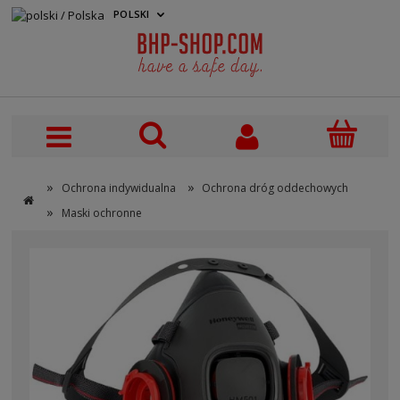
POLSKI
PLN
»
»
Ochrona indywidualna
Ochrona dróg oddechowych
»
Maski ochronne