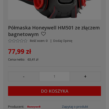
Półmaska Honeywell HM501 ze złączem
bagnetowym
Ilość ocen: 0
|
Dodaj Opinię
77,99 zł
Cena netto:
63,41 zł
-
+
DO KOSZYKA
Producent:
Zapytaj o produkt