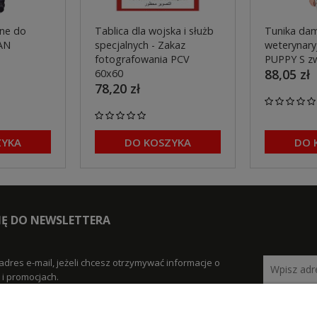
ne do
Tablica dla wojska i służb
Tunika dam
AN
specjalnych - Zakaz
weterynaryj
fotografowania PCV
PUPPY S z
88,05 zł
60x60
78,20 zł
ZYKA
DO KOSZYKA
DO 
SIĘ DO NEWSLETTERA
adres e-mail, jeżeli chcesz otrzymywać informacje o
i promocjach.