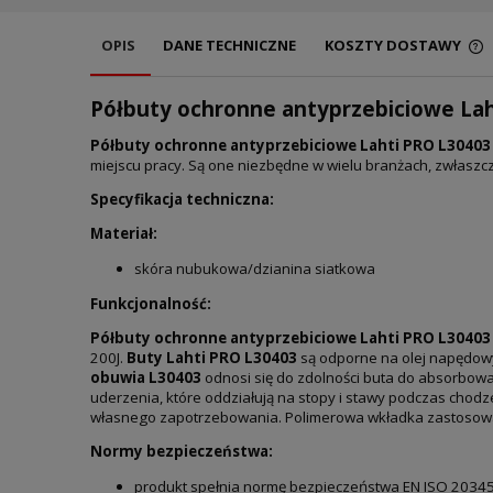
OPIS
DANE TECHNICZNE
KOSZTY DOSTAWY
Półbuty ochronne antyprzebiciowe Lah
Półbuty ochronne antyprzebiciowe Lahti PRO L30403 
miejscu pracy. Są one niezbędne w wielu branżach, zwłaszc
Specyfikacja techniczna:
Materiał:
skóra nubukowa/dzianina siatkowa
Funkcjonalność:
Półbuty ochronne antyprzebiciowe Lahti PRO L30403
200J.
Buty Lahti PRO L30403
są odporne na olej napędowy.
obuwia L30403
odnosi się do zdolności buta do absorbowa
uderzenia, które oddziałują na stopy i stawy podczas cho
własnego zapotrzebowania. Polimerowa wkładka zastoso
Normy bezpieczeństwa:
produkt spełnia normę bezpieczeństwa EN ISO 2034