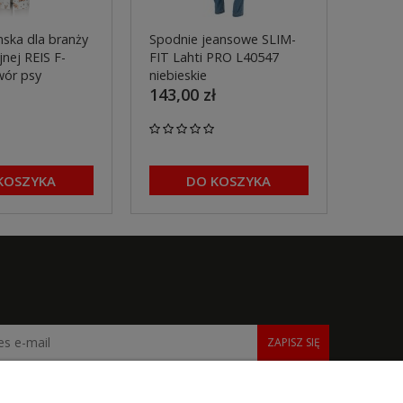
ska dla branży
Spodnie jeansowe SLIM-
Spodn
nej REIS F-
FIT Lahti PRO L40547
pasa 
wór psy
niebieskie
L4055
143,00 zł
299,0
KOSZYKA
DO KOSZYKA
ZAPISZ SIĘ