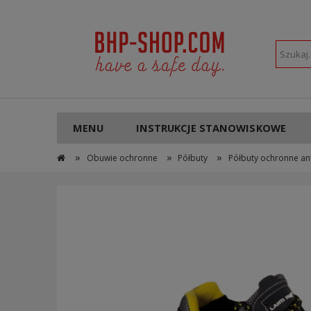
POLSKI
PLN
MENU
INSTRUKCJE STANOWISKOWE
»
»
»
Obuwie ochronne
Półbuty
Półbuty ochronne an