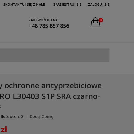
SKONTAKTUJ SIĘ Z NAMI
ZAREJESTRUJ SIĘ
ZALOGUJ SIĘ
ZADZWOŃ DO NAS
0
+48 785 857 856
y ochronne antyprzebiciowe
PRO L30403 S1P SRA czarno-
Ilość ocen: 0
|
Dodaj Opinię
zł