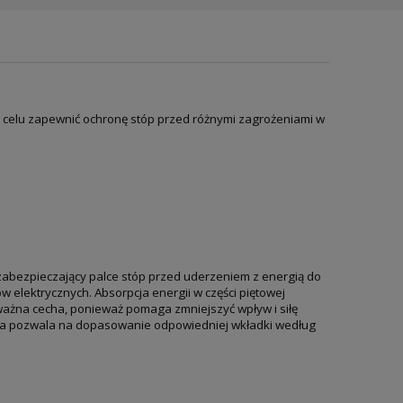
a celu zapewnić ochronę stóp przed różnymi zagrożeniami w
bezpieczający palce stóp przed uderzeniem z energią do
w elektrycznych. Absorpcja energii w części piętowej
ważna cecha, ponieważ pomaga zmniejszyć wpływ i siłę
enna pozwala na dopasowanie odpowiedniej wkładki według