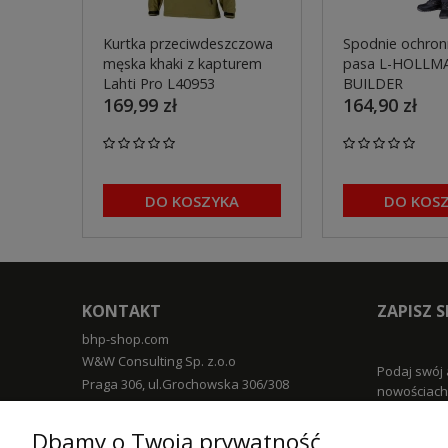
Kurtka przeciwdeszczowa
Spodnie ochron
męska khaki z kapturem
pasa L-HOLLM
Lahti Pro L40953
BUILDER
169,99 zł
164,90 zł
DO KOSZYKA
DO KOS
KONTAKT
ZAPISZ 
bhp-shop.com
W&W Consulting Sp. z.o.o
Podaj swój 
Praga 306, ul.Grochowska 306/308
nowościach 
03-840 Warszawa
TELEFON
Dbamy o Twoją prywatność