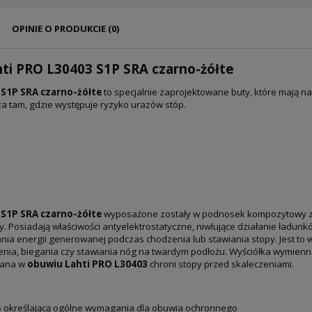
OPINIE O PRODUKCIE (0)
ti PRO L30403 S1P SRA czarno-żółte
S1P SRA czarno-żółte
to specjalnie zaprojektowane buty, które mają n
za tam, gdzie występuje ryzyko urazów stóp.
 S1P SRA czarno-żółte
wyposażone zostały w podnosek kompozytowy za
 Posiadają właściwości antyelektrostatyczne, niwlujące działanie ładunkó
nia energii generowanej podczas chodzenia lub stawiania stopy. Jest to 
dzenia, biegania czy stawiania nóg na twardym podłożu. Wyściółka wymi
wana w
obuwiu Lahti PRO L30403
chroni stopy przed skaleczeniami.
5 określającą ogólne wymagania dla obuwia ochronnego