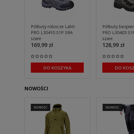
Półbuty robocze Lahti
Półbuty bezpiec
PRO L30410 S1P SRA
PRO L30405 S1
szare
szare
169,99 zł
128,99 zł
DO KOSZYKA
DO KOS
NOWOŚCI
NOWOŚĆ
NOWOŚĆ