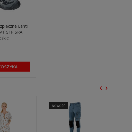
zpieczne Lahti
MF S1P SRA
eskie
KOSZYKA
‹
›
NOWOŚĆ
NOWO