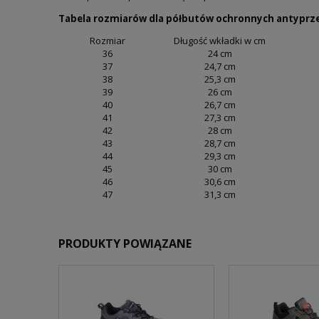
Tabela rozmiarów dla półbutów ochronnych antyprze
Rozmiar
Długość wkładki w cm
36
24 cm
37
24,7 cm
38
25,3 cm
39
26 cm
40
26,7 cm
41
27,3 cm
42
28 cm
43
28,7 cm
44
29,3 cm
45
30 cm
46
30,6 cm
47
31,3 cm
PRODUKTY POWIĄZANE