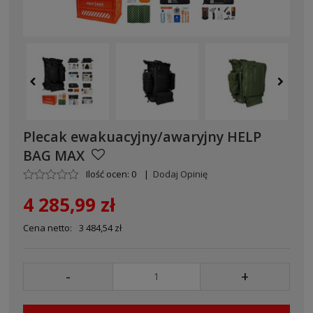
Plecak ewakuacyjny/awaryjny HELP
BAG MAX
Ilość ocen: 0
|
Dodaj Opinię
4 285,99 zł
Cena netto:
3 484,54 zł
-
+