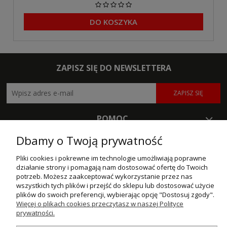
DO KOSZYKA
ZAPISZ SIĘ DO NEWSLETTERA
ZAPISZ SIĘ
POMOC
Dbamy o Twoją prywatność
MOJE KONTO
Pliki cookies i pokrewne im technologie umożliwiają poprawne
PŁATNOŚCI I DOSTAWA
działanie strony i pomagają nam dostosować ofertę do Twoich
potrzeb. Możesz zaakceptować wykorzystanie przez nas
INFORMACJE
wszystkich tych plików i przejść do sklepu lub dostosować użycie
plików do swoich preferencji, wybierając opcję "Dostosuj zgody".
Więcej o plikach cookies przeczytasz w naszej Polityce
O NAS
prywatności.