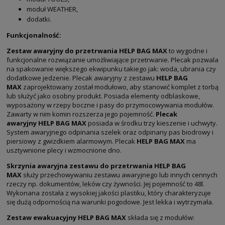
moduł WEATHER,
dodatki.
Funkcjonalność:
Zestaw awaryjny do przetrwania HELP BAG MAX
to wygodne i
funkcjonalne rozwiązanie umożliwiające przetrwanie. Plecak pozwala
na spakowanie większego ekwipunku takiego jak: woda, ubrania czy
dodatkowe jedzenie. Plecak awaryjny z zestawu
HELP BAG
MAX
zaprojektowany został modułowo, aby stanowić komplet z torbą
lub służyć jako osobny produkt. Posiada elementy odblaskowe,
wyposażony w rzepy boczne i pasy do przymocowywania modułów.
Zawarty w nim komin rozszerza jego pojemność.
Plecak
awaryjny HELP BAG MAX
posiada w środku trzy kieszenie i uchwyty.
System awaryjnego odpinania szelek oraz odpinany pas biodrowy i
piersiowy z gwizdkiem alarmowym. Plecak
HELP BAG MAX
ma
usztywnione plecy i wzmocnione dno.
Skrzynia awaryjna zestawu do przetrwania
HELP BAG
MAX
służy przechowywaniu zestawu awaryjnego lub innych cennych
rzeczy np. dokumentów, leków czy żywności. Jej pojemność to 48l.
Wykonana została z wysokiej jakości plastiku, który charakteryzuje
się dużą odpornością na warunki pogodowe. Jest lekka i wytrzymała.
Zestaw ewakuacyjny HELP BAG MAX
składa się z modułów: