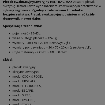
Plecak ewakuacyjny/awaryjny HELP BAG MAX
zawiera plecak,
skrzynię i 8 modułów z wyposażeniem umożliwiającym przetrwanie w
sytuacji zagrożenia. Z
godny z zaleceniami Poradnika
bezpieczeństwa. Plecak ewakuacyjny powinien mieć każdy
domownik, nawet dzieci!
Specyfikacja techniczna:
pojemność – 35-45L,
waga pustego plecaka – 1240 g,
wymiary – 30 x 55 x 20 cm (szer./wys./gł. ),
wymiary po rozwinięciu – 30 x 70 x 20 cm (szer./wys./gł.),
użyte materiały – CORDURA® 560 dtex.
Skład:
plecak awaryjny,
skrzynia awaryjna,
moduł COOK & FOOD,
moduł FIRST AID,
moduł ELECTRONICS,
moduł ESCAPE,
moduł SLEEP,
moduł HYGIENE,
moduł TOOLS,