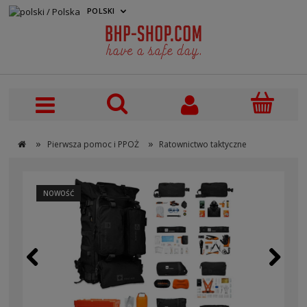
POLSKI
PLN
»
»
Pierwsza pomoc i PPOŻ
Ratownictwo taktyczne
NOWOŚĆ