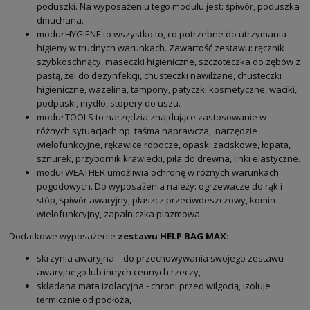
poduszki. Na wyposażeniu tego modułu jest: śpiwór, poduszka
dmuchana.
moduł HYGIENE to wszystko to, co potrzebne do utrzymania
higieny w trudnych warunkach. Zawartość zestawu: ręcznik
szybkoschnący, maseczki higieniczne, szczoteczka do zębów z
pastą, żel do dezynfekcji, chusteczki nawilżane, chusteczki
higieniczne, wazelina, tampony, patyczki kosmetyczne, waciki,
podpaski, mydło, stopery do uszu.
moduł TOOLS to narzędzia znajdujące zastosowanie w
różnych sytuacjach np. taśma naprawcza, narzędzie
wielofunkcyjne, rękawice robocze, opaski zaciskowe, łopata,
sznurek, przybornik krawiecki, piła do drewna, linki elastyczne.
moduł WEATHER umożliwia ochronę w różnych warunkach
pogodowych. Do wyposażenia należy: ogrzewacze do rąk i
stóp, śpiwór awaryjny, płaszcz przeciwdeszczowy, komin
wielofunkcyjny, zapalniczka plazmowa.
Dodatkowe wyposażenie
zestawu HELP BAG MAX
:
skrzynia awaryjna - do przechowywania swojego zestawu
awaryjnego lub innych cennych rzeczy,
składana mata izolacyjna - chroni przed wilgocią, izoluje
termicznie od podłoża,