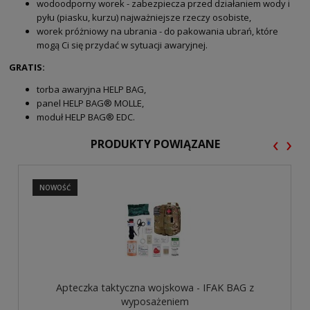
wodoodporny worek - zabezpiecza przed działaniem wody i
pyłu (piasku, kurzu) najważniejsze rzeczy osobiste,
worek próżniowy na ubrania - do pakowania ubrań, które
mogą Ci się przydać w sytuacji awaryjnej.
GRATIS:
torba awaryjna HELP BAG,
panel HELP BAG® MOLLE,
moduł HELP BAG® EDC.
‹
›
PRODUKTY POWIĄZANE
NOWOŚĆ
Apteczka taktyczna wojskowa - IFAK BAG z
wyposażeniem