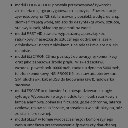
moduł COOK & FOOD pozwala przechowywać żywność i
akcesoria do jego przygotowania i spożycia. Zawiera rację
żywnościową na 72h (zbilansowany posiłek), wodę źródlaną,
słomkę filtrującą wodę, tabletki do dezynfekcji wody, sztućce,
stalowy kubek, składany pojemnik na wodę
moduł FIRST AID zawiera wyposażoną apteczkę, koc
ratunkowy, maseczkę do sztucznego oddychania, szelki
odblaskowe i notes z ołówkiem. Posiada też miejsce na leki
osobiste.
moduł ELECTRONICS ma posłużyć do awaryjnej komunikacji
oraz jako zapasowe źródło prądu. W skład zestawu
wchodzi: powerbank 10000 mAh, radio na dynamo 5000 mAh,
telefon komórkowy- 4G iPRO® K6-, zestaw adapterów kart
SIM, słuchawki, kabel USB do ładowania (3w1), ładowarka
sieciowa.
moduł ESCAPE to odpowiedź na niespodziewane i nagłe
sytuację. Wyposażenie tego modułu to: młotek ratunkowy z
lampą alarmową, półmaska filtrująca, gogle ochronne, latarka
czołowa, rękawice skórzane, bransoletka wielofunkcyjna, nóż
ze stali nierdzewnej.
moduł SLEEP w formie wodoszczelnego i kompresyjnego
worka umożliwia przechowywanie śpiworu czy dmuchanej