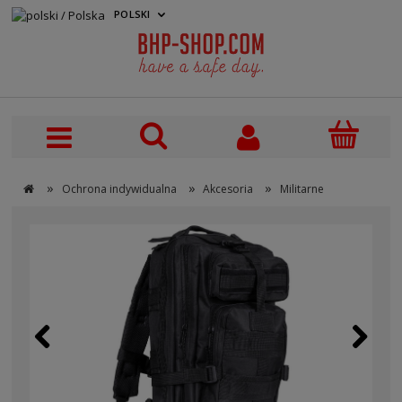
POLSKI
PLN
»
»
»
Ochrona indywidualna
Akcesoria
Militarne