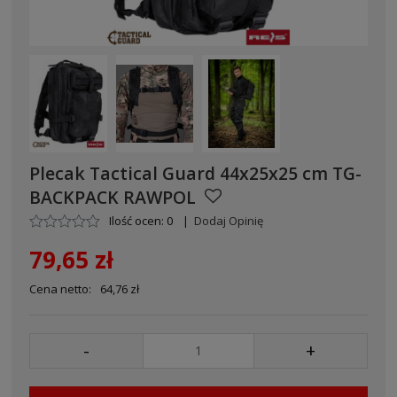
Plecak Tactical Guard 44x25x25 cm TG-
BACKPACK RAWPOL
Ilość ocen: 0
|
Dodaj Opinię
79,65 zł
Cena netto:
64,76 zł
-
+