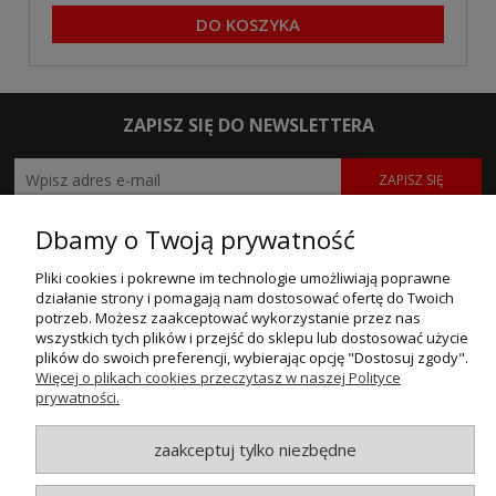
DO KOSZYKA
ZAPISZ SIĘ DO NEWSLETTERA
ZAPISZ SIĘ
Dbamy o Twoją prywatność
POMOC
Pliki cookies i pokrewne im technologie umożliwiają poprawne
MOJE KONTO
działanie strony i pomagają nam dostosować ofertę do Twoich
potrzeb. Możesz zaakceptować wykorzystanie przez nas
PŁATNOŚCI I DOSTAWA
wszystkich tych plików i przejść do sklepu lub dostosować użycie
plików do swoich preferencji, wybierając opcję "Dostosuj zgody".
Więcej o plikach cookies przeczytasz w naszej Polityce
INFORMACJE
prywatności.
O NAS
zaakceptuj tylko niezbędne
© MAXSOTE 2026.
Wszystkie prawa zastrzeżone.