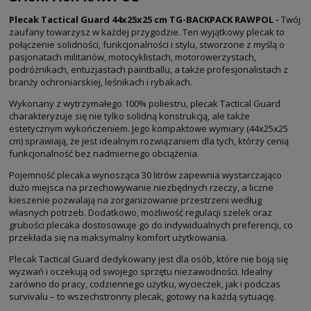
Plecak Tactical Guard 44x25x25 cm TG-BACKPACK RAWPOL -
Twój
zaufany towarzysz w każdej przygodzie. Ten wyjątkowy plecak to
połączenie solidności, funkcjonalności i stylu, stworzone z myślą o
pasjonatach militariów, motocyklistach, motorowerzystach,
podróżnikach, entuzjastach paintballu, a także profesjonalistach z
branży ochroniarskiej, leśnikach i rybakach.
Wykonany z wytrzymałego 100% poliestru, plecak Tactical Guard
charakteryzuje się nie tylko solidną konstrukcją, ale także
estetycznym wykończeniem. Jego kompaktowe wymiary (44x25x25
cm) sprawiają, że jest idealnym rozwiązaniem dla tych, którzy cenią
funkcjonalność bez nadmiernego obciążenia.
Pojemność plecaka wynosząca 30 litrów zapewnia wystarczająco
dużo miejsca na przechowywanie niezbędnych rzeczy, a liczne
kieszenie pozwalają na zorganizowanie przestrzeni według
własnych potrzeb. Dodatkowo, możliwość regulacji szelek oraz
grubości plecaka dostosowuje go do indywidualnych preferencji, co
przekłada się na maksymalny komfort użytkowania.
Plecak Tactical Guard dedykowany jest dla osób, które nie boją się
wyzwań i oczekują od swojego sprzętu niezawodności. Idealny
zarówno do pracy, codziennego użytku, wycieczek, jak i podczas
survivalu – to wszechstronny plecak, gotowy na każdą sytuację.