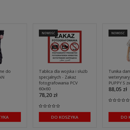
NOWOŚĆ
NOWOŚĆ
ne do
Tablica dla wojska i służb
Tunika dam
AN
specjalnych - Zakaz
weterynaryj
fotografowania PCV
PUPPY S z
88,05 zł
60x60
78,20 zł
ZYKA
DO KOSZYKA
DO 