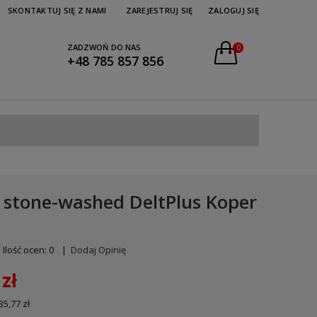
SKONTAKTUJ SIĘ Z NAMI
ZAREJESTRUJ SIĘ
ZALOGUJ SIĘ
ZADZWOŃ DO NAS
0
+48 785 857 856
 stone-washed DeltPlus Koper
Ilość ocen: 0
|
Dodaj Opinię
zł
35,77 zł