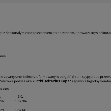
gn z doskonałym zabezpieczeniem przed zimnem. Sprawdzi się w sektora
ania
ie zewnętrzne. Kołnierz uformowany w półgolf, chroni szyję przed przew
Polarowa podszewka
kurtki DeltaPlus Koper
zapewnia łagodny komfort
Koper:
L
3XL
196
196/204
129
129/141