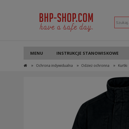
POLSKI
PLN
MENU
INSTRUKCJE STANOWISKOWE
»
»
»
Ochrona indywidualna
Odzież ochronna
Kurtki