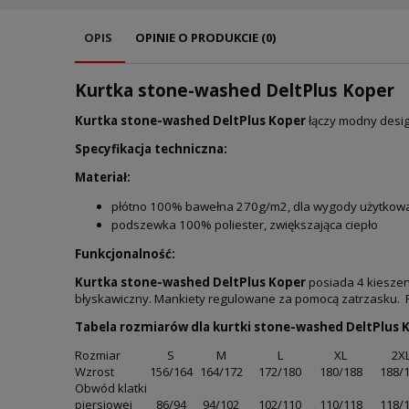
OPIS
OPINIE O PRODUKCIE (0)
Kurtka stone-washed DeltPlus Koper
Kurtka stone-washed DeltPlus Koper
łączy modny desi
Specyfikacja techniczna:
Materiał:
płótno 100% bawełna 270g/m2, dla wygody użytkow
podszewka 100% poliester, zwiększająca ciepło
Funkcjonalność:
Kurtka stone-washed DeltPlus Koper
posiada 4 kieszen
błyskawiczny. Mankiety regulowane za pomocą zatrzasku.
Tabela rozmiarów dla kurtki stone-washed DeltPlus 
Rozmiar
S
M
L
XL
2X
Wzrost
156/164
164/172
172/180
180/188
188/
Obwód klatki
piersiowej
86/94
94/102
102/110
110/118
118/