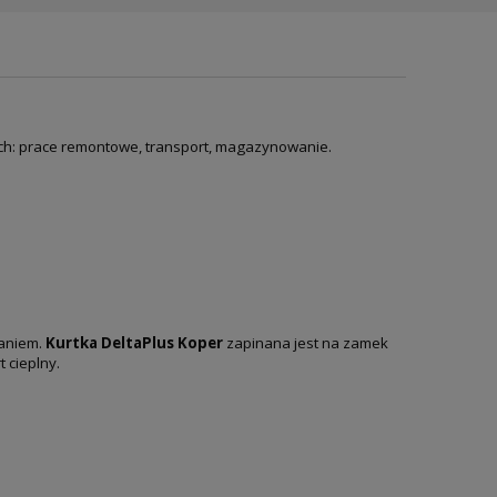
ch: prace remontowe, transport, magazynowanie.
ianiem.
Kurtka DeltaPlus Koper
zapinana jest na zamek
 cieplny.