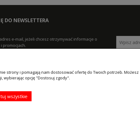
SIĘ DO NEWSLETTERA
adres e-mail, jeżeli chcesz otrzymywać informacje o
i promocjach.
łanie strony i pomagają nam dostosować ofertę do Twoich potrzeb. Możesz
MOJE KONTO
PŁATNOŚCI I
i, wybierając opcję "Dostosuj zgody".
DOSTAWA
klamacje
Twoje zamówienia
Formy płatności
tuj wszystkie
Ustawienia konta
Czas i koszty dostawy