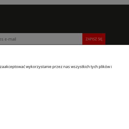
ZAPISZ SIĘ
 zaakceptować wykorzystanie przez nas wszystkich tych plików i
INFORMACJE
O NAS
Polityka prywatności
O firmie
Informacje o cookies
Kontakt i dane firmy
Poradniki