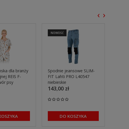
‹
›
NOWOŚĆ
NOWO
ska dla branży
Spodnie jeansowe SLIM-
Spodn
nej REIS F-
FIT Lahti PRO L40547
pasa 
wór psy
niebieskie
L4055
143,00 zł
299,0
KOSZYKA
DO KOSZYKA