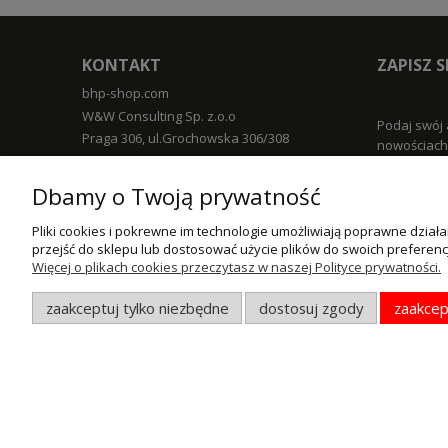
KONTAKT
ZAPISZ 
bhp-shop.com
W&W Consulting Sp. z.o.o
Podaj swój 
Praga 306, ul.Grochowska 306/308
nowościach 
03-840 Warszawa
TELEFON
Dbamy o Twoją prywatność
+48 785 857 856
EMAIL
Pliki cookies i pokrewne im technologie umożliwiają poprawne dzia
POMOC
przejść do sklepu lub dostosować użycie plików do swoich preferencj
info@bhp-shop.com
Więcej o plikach cookies przeczytasz w naszej Polityce prywatności.
GODZINY PRACY
Zwroty i re
Pon - Pt / 9:00 - 17:00
zaakceptuj tylko niezbędne
dostosuj zgody
zaakcep
Regulamin
© MAXSOTE 2026.
Wszystkie prawa zastrzeżone.