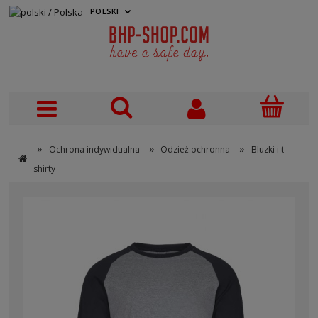
POLSKI
PLN
»
»
»
Ochrona indywidualna
Odzież ochronna
Bluzki i t-
shirty