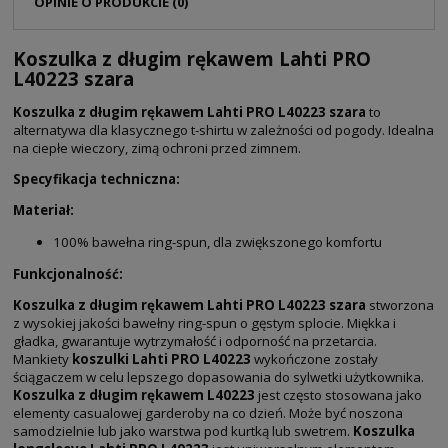
OPINIE O PRODUKCIE (0)
Koszulka z długim rękawem Lahti PRO
L40223 szara
Koszulka z długim rękawem Lahti PRO L40223 szara
to
alternatywa dla klasycznego t-shirtu w zależności od pogody. Idealna
na ciepłe wieczory, zimą ochroni przed zimnem.
Specyfikacja techniczna:
Materiał:
100% bawełna ring-spun, dla zwiększonego komfortu
Funkcjonalność:
Koszulka z długim rękawem Lahti PRO L40223 szara
stworzona
z wysokiej jakości bawełny ring-spun o gęstym splocie. Miękka i
gładka, gwarantuje wytrzymałość i odporność na przetarcia.
Mankiety
koszulki Lahti PRO L40223
wykończone zostały
ściągaczem w celu lepszego dopasowania do sylwetki użytkownika.
Koszulka z długim rękawem L40223
jest często stosowana jako
elementy casualowej garderoby na co dzień. Może być noszona
samodzielnie lub jako warstwa pod kurtką lub swetrem.
Koszulka