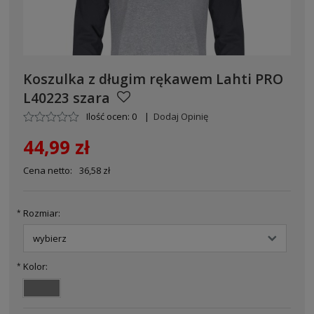
Koszulka z długim rękawem Lahti PRO
L40223 szara
Ilość ocen: 0
|
Dodaj Opinię
44,99 zł
Cena netto:
36,58 zł
Rozmiar:
*
Kolor:
*