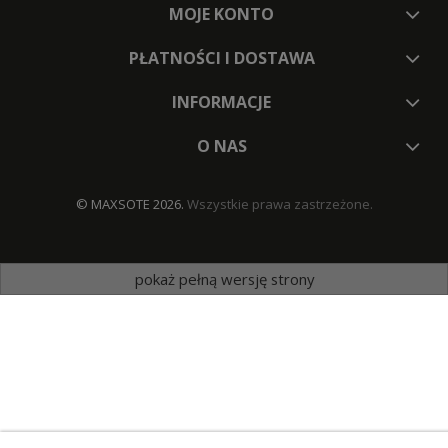
MOJE KONTO
PŁATNOŚCI I DOSTAWA
INFORMACJE
O NAS
© MAXSOTE 2026.
Wszystkie prawa zastrzeżone.
pokaż pełną wersję strony