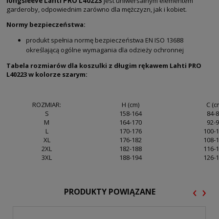
longsleeve Lahti PRO L40223
jest uniwersalnym elementem
garderoby, odpowiednim zarówno dla mężczyzn, jak i kobiet.
Normy bezpieczeństwa:
produkt spełnia normę bezpieczeństwa EN ISO 13688
określającą ogólne wymagania dla odzieży ochronnej
Tabela rozmiarów dla koszulki z długim rękawem Lahti PRO
L40223 w kolorze szarym:
ROZMIAR:
H (cm)
C (c
S
158-164
84-
M
164-170
92-
L
170-176
100-
XL
176-182
108-
2XL
182-188
116-
3XL
188-194
126-
‹
›
PRODUKTY POWIĄZANE