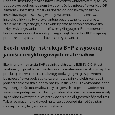
Ponadto, instrukcję można łatwo umieścić w widocznym miejscu, co
dodatkowo podnosi poziom świadomości bezpieczeństwa. Kod QR
zawarty w instrukcji umożliwia dostęp do dodatkowych filmów
instruktażowych i szerszej wiedzy na temat bezpieczeństwa.
Instrukcja BHP nie tylko gwarantuje bezpieczne korzystanie z
czajnika elektrycznego, ale również pomaga chronić środowisko
dzięki wykorzystaniu materiałów recyklingowych. Podsumowując,
korzystanie z czajnika elektrycznego dzięki Instrukcji BHP staje się
prostsze i bezpieczne dla każdego użytkownika.
Eko-friendly instrukcja BHP z wysokiej
jakości recyklingowych materiałów
Eko-friendly Instrukcja BHP czajnik elektryczny ESB-IN-C-016 jest
znakomitym przykładem zastosowania materiałów recyklingowych w
produkcji. Pozwala to na realizację podwójnej misji: zapewnienie
bezpieczeństwa podczas korzystania z czajnika elektrycznego i
jednocześnie troska o dobro natury. Instrukcja BHP wykonana jest z
wysokiej jakości materiałów recyklingowych, co jest dowodem na
świadome podejście do ochrony środowiska. Zastosowane materiały
są solidne i wytrzymałe, co przekłada się na długotrwałość produktu.
Takie rozwiązanie to dowód na to, że odpowiedzialność za stan
naszej planety leży w naszych rękach.