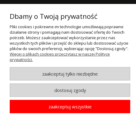
POMOC
Dbamy o Twoją prywatność
MOJE KONTO
Pliki cookies i pokrewne im technologie umożliwiają poprawne
działanie strony i pomagają nam dostosować ofertę do Twoich
PŁATNOŚCI I DOSTAWA
potrzeb. Możesz zaakceptować wykorzystanie przez nas
wszystkich tych plików i przejść do sklepu lub dostosować użycie
INFORMACJE
plików do swoich preferencji, wybierając opcję "Dostosuj zgody".
Więcej o plikach cookies przeczytasz w naszej Polityce
prywatności.
O NAS
zaakceptuj tylko niezbędne
© MAXSOTE 2026.
Wszystkie prawa zastrzeżone.
dostosuj zgody
pokaż pełną wersję strony
zaakceptuj wszystkie