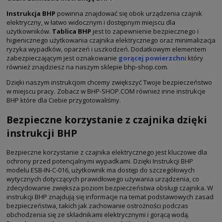
Instrukcja BHP
powinna znajdować się obok urządzenia czajnik
elektryczny, w łatwo widocznym i dostępnym miejscu dla
użytkowników.
Tablica BHP
jest to zapewnienie bezpiecznego i
higienicznego użytkowania czajnika elektrycznego oraz minimalizacja
ryzyka wypadków, oparzeń i uszkodzeń. Dodatkowym elementem
zabezpieczającym jest oznakowanie
gorącej powierzchn
i
który
również znajdziesz na naszym sklepie bhp-shop.com.
Dzięki naszym instrukcjom chcemy zwiększyć Twoje bezpieczeństwo
w miejscu pracy. Zobacz w BHP-SHOP.COM również inne instrukcje
BHP które dla Ciebie przygotowaliśmy.
Bezpieczne korzystanie z czajnika dzięki
instrukcji BHP
Bezpieczne korzystanie z czajnika elektrycznego jest kluczowe dla
ochrony przed potencjalnymi wypadkami. Dzięki Instrukcji BHP
modelu ESB-IN-C-016, użytkownik ma dostęp do szczegółowych
wytycznych dotyczących prawidłowego używania urządzenia, co
zdecydowanie zwiększa poziom bezpieczeństwa obsługi czajnika. W
instrukcji BHP znajdują się informacje na temat podstawowych zasad
bezpieczeństwa, takich jak zachowanie ostrożności podczas
obchodzenia się ze składnikami elektrycznymi i gorącą wodą.