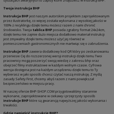
sytuacjach awaryjnych to zapisy które znajdziesz w instrukcji BHP.
Twoja instrukcja BHP
Instrukcja BHP
jest naszym autorskim projektem zaprojektowanym
przez ilustratorkę, co więcej została wykonana z wysokiej jakości w
100% z recyklingu dzięki temu możesz razem z nami chronić
środowisko. Twoja
tablica BHP
posiada zgrabny format 24x24cm,
dzięki temu nie zajmie dużo miejsca dodatkowo materiał instrukcji
jest zmywalny dzięki temu możesz użyć jej również w
pomieszczeniach gastronomicznych nie martwiąc się o zabrudzenia.
Instrukcje BHP
zawiera dodatkowy kod QR który po zeskanowaniu
przeniesie Cię do rozszerzonej wersji instrukcji dzięki temu Twoi
pracownicy mogą poszerzyć swoją wiedzę z zakresu bhp oraz
obejrzeć filmy instruktażowe w każdym wolnym czasie. Cyfrowa
wersja dostępna jest na każdym urządzeniu dzięki temu to Ty
wybierasz w jaki sposób chcesz czytać naszą instrukcję. Z myślą
zasady Safety First, chcemy abyś razem z nami powiększał
bezpieczeństwo w miejscu pracy.
W naszej ofercie BHP-SHOP.COM przygotowaliśmy starannie
wykonane, zaprojektowane w ciekawy i przejrzysty sposób
instrukcje BHP
które są gwarancją najwyższej jakości wykonania i
trwałości.
Gdzie zamieścić instrukcję BHP?