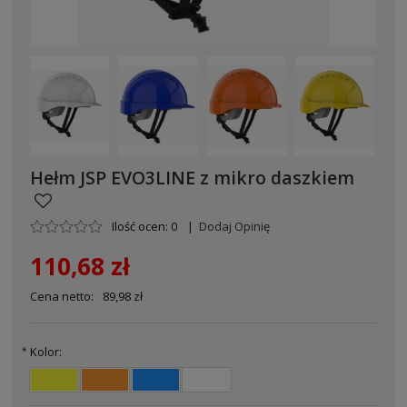
Hełm JSP EVO3LINE z mikro daszkiem
Ilość ocen: 0
|
Dodaj Opinię
110,68 zł
Cena netto:
89,98 zł
Kolor:
*