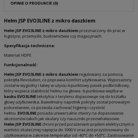
OPINIE O PRODUKCIE (0)
Hełm JSP EVO3LINE z mikro daszkiem
Hełm JSP EVO3LINE z mikro daszkiem
przeznaczony do prac w
logistyce, przemyśle, budownictwie czy magazynach.
Specyfikacja techniczna:
Materiał: HDPE
Funkcjonalność:
Hełm JSP EVO3LINE z mikro daszkiem
regulowany za pomocą
pokrętła Revolution, co poprawia komfort użytkowania. Wyposażony
został w wygodny i łatwy w użyciu 4-punktowy pasek podbródkowy,
który wspiera stabilność hełmu na głowie. 6-punktowa więźba w
kasku EVO3LINE
tekstylna z terylenu dopasowuje się do kształtu
głowy użytkownika. Bawełniany napotnik pokryty został porowatym
poliuretanem, co pozwala zachować higienę i czystość
hełmu.
EVO3LINE
posiada uniwersalne otwory na dopasowanie
akcesoriów takich jak okulary czy nauszniki przeciwhałasowe.
Hełm JSP EVO3LINE
chroni przed porażeniem prądem elektrycznym o
wartości skutecznej napięcia do 1000 V oraz jest przystosowany do
użytkowania w zakresie temperatur od -40°C do +50°C. Zastosowanie