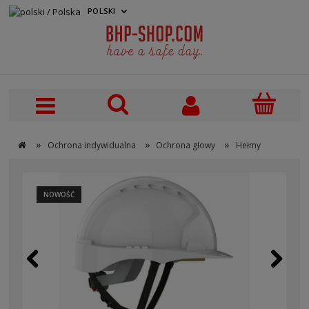
POLSKI
PLN
»
»
»
Ochrona indywidualna
Ochrona głowy
Hełmy
NOWOŚĆ