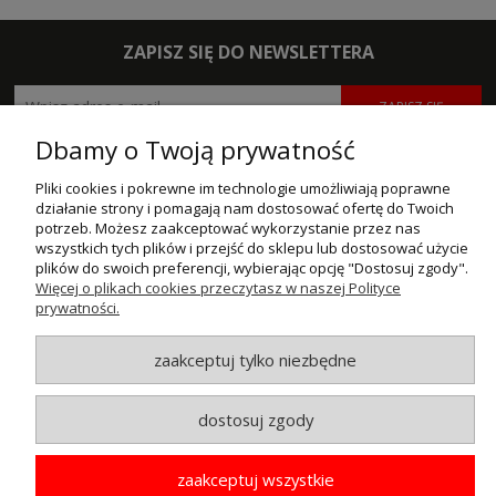
ZAPISZ SIĘ DO NEWSLETTERA
ZAPISZ SIĘ
Dbamy o Twoją prywatność
POMOC
Pliki cookies i pokrewne im technologie umożliwiają poprawne
działanie strony i pomagają nam dostosować ofertę do Twoich
MOJE KONTO
potrzeb. Możesz zaakceptować wykorzystanie przez nas
wszystkich tych plików i przejść do sklepu lub dostosować użycie
PŁATNOŚCI I DOSTAWA
plików do swoich preferencji, wybierając opcję "Dostosuj zgody".
Więcej o plikach cookies przeczytasz w naszej Polityce
INFORMACJE
prywatności.
O NAS
zaakceptuj tylko niezbędne
dostosuj zgody
© MAXSOTE 2026.
Wszystkie prawa zastrzeżone.
zaakceptuj wszystkie