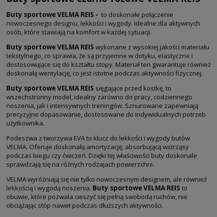
Buty sportowe VELMA REIS -
to doskonałe połączenie
nowoczesnego designu, lekkości i wygody. Idealne dla aktywnych
osób, które stawiają na komfort w każdej sytuacji.
Buty sportowe VELMA REIS
wykonane z wysokiej jakości materiału
tekstylnego, co sprawia, że są przyjemne w dotyku, elastyczne i
dostosowujące się do kształtu stopy. Materiał ten gwarantuje również
doskonałą wentylację, co jest istotne podczas aktywności fizycznej.
Buty sportowe VELMA REIS
sięgające przed kostkę, to
wszechstronny model, idealny zarówno do pracy, codziennego
noszenia, jak i intensywnych treningów. Sznurowane zapewniają
precyzyjne dopasowanie, dostosowane do indywidualnych potrzeb
użytkownika.
Podeszwa z tworzywa EVA to klucz do lekkości i wygody butów
VELMA. Oferuje doskonałą amortyzację, absorbującą wstrząsy
podczas biegu czy ćwiczeń. Dzięki tej właściwości buty doskonale
sprawdzają się na różnych rodzajach powierzchni.
VELMA wyróżniają się nie tylko nowoczesnym designem, ale również
lekkością i wygodą noszenia.
Buty sportowe VELMA REIS
to
obuwie, które pozwala cieszyć się pełną swobodą ruchów, nie
obciążając stóp nawet podczas dłuższych aktywności.