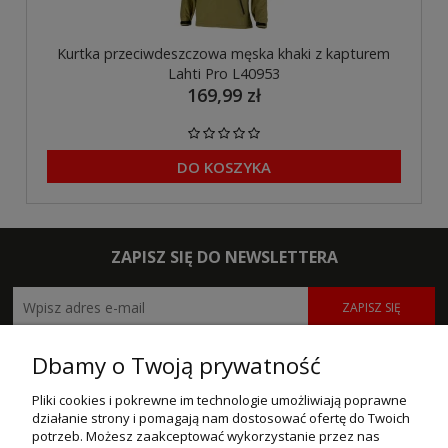
Kurtka przeciwdeszczowa męska khaki z kapturem
Lahti Pro L40953
169,99 zł
DO KOSZYKA
ZAPISZ SIĘ DO NEWSLETTERA
ZAPISZ SIĘ
POMOC
Dbamy o Twoją prywatność
MOJE KONTO
Pliki cookies i pokrewne im technologie umożliwiają poprawne
działanie strony i pomagają nam dostosować ofertę do Twoich
potrzeb. Możesz zaakceptować wykorzystanie przez nas
PŁATNOŚCI I DOSTAWA