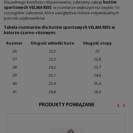
Dla pełnego komfortu i dopasowania, zalecamy zakup
butów
sportowych VELMA REIS
w rozmiarze większym niż zwykle. To
szczególne zalecenie, które uwzględnia różnice indywidualnych
potrzeb użytkowników.
Tabela rozmiarów dla butów sportowych VELMA REIS w
kolorze czarno-różowym:
Rozmiar
Długość wkładki buta
Długość stopy
36
22,5
22
37
23,3
22,8
38
24,2
23,7
39
25,1
24,6
40
25,9
25,4
41
26,8
26,3
‹
›
PRODUKTY POWIĄZANE