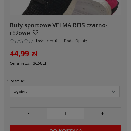
Buty sportowe VELMA REIS czarno-
różowe
Ilość ocen: 0
|
Dodaj Opinię
44,99 zł
Cena netto:
36,58 zł
Rozmiar:
*
-
+
DO KOSZYKA