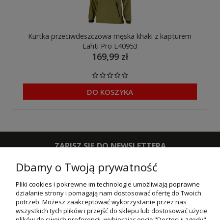
Kurtka przeciwdeszczowa męska khaki z kapturem
Lahti Pro L40953
169,99 zł
DO KOSZYKA
ZAPISZ SIĘ DO NEWSLETTERA
Dbamy o Twoją prywatność
ZAPISZ SIĘ
Pliki cookies i pokrewne im technologie umożliwiają poprawne
działanie strony i pomagają nam dostosować ofertę do Twoich
POMOC
potrzeb. Możesz zaakceptować wykorzystanie przez nas
wszystkich tych plików i przejść do sklepu lub dostosować użycie
MOJE KONTO
plików do swoich preferencji, wybierając opcję "Dostosuj zgody".