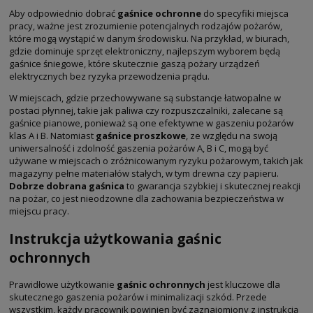
Aby odpowiednio dobrać
gaśnice ochronne
do specyfiki miejsca
pracy, ważne jest zrozumienie potencjalnych rodzajów pożarów,
które mogą wystąpić w danym środowisku. Na przykład, w biurach,
gdzie dominuje sprzęt elektroniczny, najlepszym wyborem będą
gaśnice śniegowe, które skutecznie gaszą pożary urządzeń
elektrycznych bez ryzyka przewodzenia prądu.
W miejscach, gdzie przechowywane są substancje łatwopalne w
postaci płynnej, takie jak paliwa czy rozpuszczalniki, zalecane są
gaśnice pianowe, ponieważ są one efektywne w gaszeniu pożarów
klas A i B. Natomiast
gaśnice proszkowe
, ze względu na swoją
uniwersalność i zdolność gaszenia pożarów A, B i C, mogą być
używane w miejscach o zróżnicowanym ryzyku pożarowym, takich jak
magazyny pełne materiałów stałych, w tym drewna czy papieru.
Dobrze dobrana gaśnica
to gwarancja szybkiej i skutecznej reakcji
na pożar, co jest nieodzowne dla zachowania bezpieczeństwa w
miejscu pracy.
Instrukcja użytkowania gaśnic
ochronnych
Prawidłowe użytkowanie
gaśnic ochronnych
jest kluczowe dla
skutecznego gaszenia pożarów i minimalizacji szkód. Przede
wszystkim, każdy pracownik powinien być zaznajomiony z instrukcją