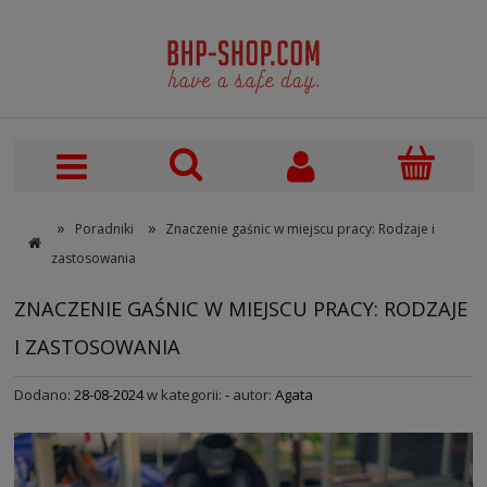
»
»
Poradniki
Znaczenie gaśnic w miejscu pracy: Rodzaje i
zastosowania
ŚĆ
NOWOŚĆ
ZNACZENIE GAŚNIC W MIEJSCU PRACY: RODZAJE
I ZASTOSOWANIA
Dodano:
28-08-2024
w kategorii:
-
autor:
Agata
a ochronna z suwakiem
Oznakowanie - Tablica
Plakat B
ti PRO L40154 zielona
oznaczeń stosowanych na
rampy! N
159,00 zł
opakowaniach
Premiu