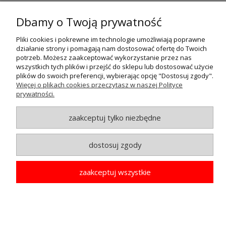
Dbamy o Twoją prywatność
POMOC
Pliki cookies i pokrewne im technologie umożliwiają poprawne
działanie strony i pomagają nam dostosować ofertę do Twoich
MOJE KONTO
potrzeb. Możesz zaakceptować wykorzystanie przez nas
wszystkich tych plików i przejść do sklepu lub dostosować użycie
plików do swoich preferencji, wybierając opcję "Dostosuj zgody".
PŁATNOŚCI I DOSTAWA
Więcej o plikach cookies przeczytasz w naszej Polityce
prywatności.
INFORMACJE
zaakceptuj tylko niezbędne
O NAS
dostosuj zgody
© MAXSOTE 2026.
Wszystkie prawa zastrzeżone.
zaakceptuj wszystkie
pokaż pełną wersję strony