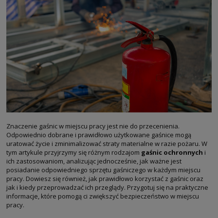
7,99 zł
DO KOSZYKA
DO KOSZYKA
D
Znaczenie gaśnic w miejscu pracy jest nie do przecenienia.
Odpowiednio dobrane i prawidłowo użytkowane gaśnice mogą
uratować życie i zminimalizować straty materialne w razie pożaru. W
tym artykule przyjrzymy się różnym rodzajom
gaśnic ochronnych
i
ich zastosowaniom, analizując jednocześnie, jak ważne jest
posiadanie odpowiedniego sprzętu gaśniczego w każdym miejscu
pracy. Dowiesz się również, jak prawidłowo korzystać z gaśnic oraz
jak i kiedy przeprowadzać ich przeglądy. Przygotuj się na praktyczne
informacje, które pomogą ci zwiększyć bezpieczeństwo w miejscu
pracy.