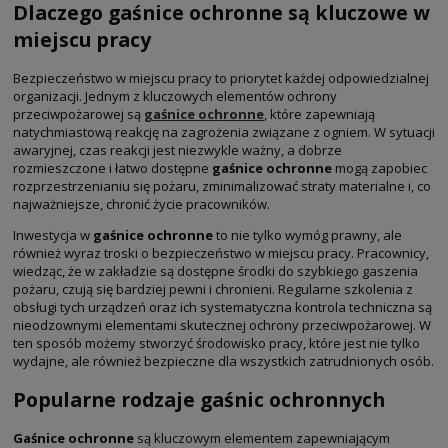
Dlaczego gaśnice ochronne są kluczowe w
miejscu pracy
Bezpieczeństwo w miejscu pracy to priorytet każdej odpowiedzialnej
organizacji. Jednym z kluczowych elementów ochrony
przeciwpożarowej są
gaśnice ochronne
, które zapewniają
natychmiastową reakcję na zagrożenia związane z ogniem. W sytuacji
awaryjnej, czas reakcji jest niezwykle ważny, a dobrze
rozmieszczone i łatwo dostępne
gaśnice ochronne
mogą zapobiec
rozprzestrzenianiu się pożaru, zminimalizować straty materialne i, co
najważniejsze, chronić życie pracowników.
Inwestycja w
gaśnice ochronne
to nie tylko wymóg prawny, ale
również wyraz troski o bezpieczeństwo w miejscu pracy. Pracownicy,
wiedząc, że w zakładzie są dostępne środki do szybkiego gaszenia
pożaru, czują się bardziej pewni i chronieni. Regularne szkolenia z
obsługi tych urządzeń oraz ich systematyczna kontrola techniczna są
nieodzownymi elementami skutecznej ochrony przeciwpożarowej. W
ten sposób możemy stworzyć środowisko pracy, które jest nie tylko
wydajne, ale również bezpieczne dla wszystkich zatrudnionych osób.
Popularne rodzaje gaśnic ochronnych
Gaśnice ochronne
są kluczowym elementem zapewniającym