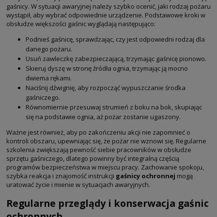
gaśnicy. W sytuacji awaryjnej należy szybko ocenić, jaki rodzaj pożaru
wystąpił, aby wybrać odpowiednie urządzenie. Podstawowe kroki w
obsłudze większości gaśnic wyglądają następująco:
Podnieś gaśnicę, sprawdzając, czy jest odpowiedni rodzaj dla
danego pożaru.
Usuń zawleczkę zabezpieczającą, trzymając gaśnicę pionowo.
Skieruj dyszę w stronę źródła ognia, trzymając ją mocno
dwiema rękami.
Naciśnij dźwignię, aby rozpocząć wypuszczanie środka
gaśniczego.
Równomiernie przesuwaj strumień z boku na bok, skupiając
się na podstawie ognia, aż pożar zostanie ugaszony.
Ważne jest również, aby po zakończeniu akcji nie zapomnieć o
kontroli obszaru, upewniając się, że pożar nie wznowi się. Regularne
szkolenia zwiększają pewność siebie pracowników w obsłudze
sprzętu gaśniczego, dlatego powinny być integralną częścią
programów bezpieczeństwa w miejscu pracy. Zachowanie spokoju,
szybka reakcja i znajomość instrukcji
gaśnicy ochronnej
mogą
uratować życie i mienie w sytuacjach awaryjnych.
Regularne przeglądy i konserwacja gaśnic
ochronnych