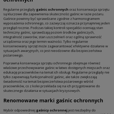
Regularne przeglądy
gaśnic ochronnych
oraz konserwacja sprzętu
są kluczowe dla zapewnienia skuteczności gaśnic w razie pożaru.
Gaśnice powinny być sprawdzane zgodnie z harmonogramem
wyposażenia ochronnego, co zazwyczaj oznacza przynajmniej jeden
przegląd rocznie. Podczas takiej kontroli specjaliści oceniają stan
techniczny gaśnic, sprawdzają poziom środków gaśniczych,
integralność zaworów, stan uszczelnień oraz ogólną sprawność
urządzenia oraz jego termin ważności. Tylko regularnie
konserwowany sprzęt może zagwarantować efektywne działanie w
sytuacjach awaryjnych, co jest nieodzowne dla bezpieczeństwa
pożarowego.
Poprawna konserwacja sprzętu ochronnego obejmuje również
właściwe przechowywanie gaśnic w łatwo dostępnych miejscach oraz
edukację pracowników na temat ich obsługi. Regularne przeglądy nie
tylko zapewniają funkcjonalność gaśnic, ale także zwiększają
świadomość na temat bezpieczeństwa pożarowego wśród
pracowników, co z kolei przekłada się na ich przygotowanie do
skutecznego działania w sytuacjach kryzysowych.
Renomowane marki gaśnic ochronnych
Wybór odpowiedniej
gaśnicy ochronnej
jest niezbędny do