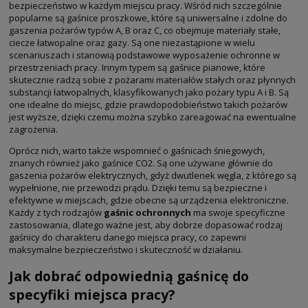
bezpieczeństwo w każdym miejscu pracy. Wśród nich szczególnie
popularne są gaśnice proszkowe, które są uniwersalne i zdolne do
gaszenia pożarów typów A, B oraz C, co obejmuje materiały stałe,
ciecze łatwopalne oraz gazy. Są one niezastąpione w wielu
scenariuszach i stanowią podstawowe wyposażenie ochronne w
przestrzeniach pracy. Innym typem są gaśnice pianowe, które
skutecznie radzą sobie z pożarami materiałów stałych oraz płynnych
substancji łatwopalnych, klasyfikowanych jako pożary typu A i B. Są
one idealne do miejsc, gdzie prawdopodobieństwo takich pożarów
jest wyższe, dzięki czemu można szybko zareagować na ewentualne
zagrożenia.
Oprócz nich, warto także wspomnieć o gaśnicach śniegowych,
znanych również jako gaśnice CO2. Są one używane głównie do
gaszenia pożarów elektrycznych, gdyż dwutlenek węgla, z którego są
wypełnione, nie przewodzi prądu. Dzięki temu są bezpieczne i
efektywne w miejscach, gdzie obecne są urządzenia elektroniczne.
Każdy z tych rodzajów
gaśnic ochronnych
ma swoje specyficzne
zastosowania, dlatego ważne jest, aby dobrze dopasować rodzaj
gaśnicy do charakteru danego miejsca pracy, co zapewni
maksymalne bezpieczeństwo i skuteczność w działaniu.
Jak dobrać odpowiednią gaśnicę do
specyfiki miejsca pracy?