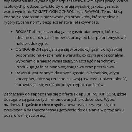
zapewnienia maksymalnego bezpieczeństwa w miejscu pracy. Wśród
czołowych producentów, którzy oferują wysokiej jakości gaśnice,
warto wymienić BOXMET, OGNIOCHRON oraz RAWPOL. Te marki są
znane z dostarczania niezawodnych produktów, które spełniają
rygorystyczne normy bezpieczeństwa i efektywności.
BOXMET oferuje szeroką gamę gaśnic pianowych, które są
idealne dla różnych środowisk pracy, od biur po przemysłowe
hale produkcyjne.
OGNIOCHRON specjalizuje się w produkcji gaśnic o wysokiej
odporności na ekstremalne warunki, co czyni je doskonałym
wyborem dla miejsc wymagających szczególnej ochrony.
Produkuje gaśnice pianowe, śniegowe oraz proszkowe.
RAWPOL jest znanym dostawcą gaśnic i akcesoriów, w tym
zaczepów, które są cenione za swoją trwałość i uniwersalność,
sprawdzając się w różnorodnych typach pożarów.
Zachęcamy do zapoznania się z ofertą sklepu BHP-SHOP.COM, gdzie
dostępne są gaśnice tych renomowanych producentów. Wybór
markowych
gaśnic ochronnych
z pewnością przyczyni się do
zwiększenia bezpieczeństwa i gotowości do działania w przypadku
pożaru w miejscu pracy.