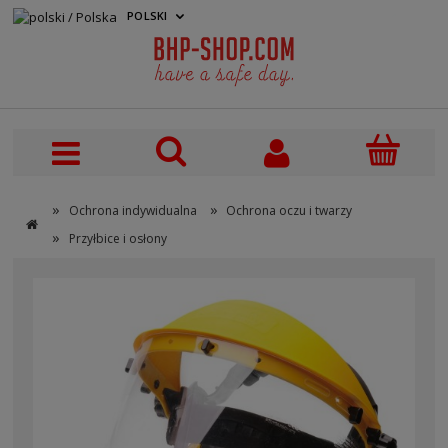
POLSKI
PLN
»
»
Ochrona indywidualna
Ochrona oczu i twarzy
»
Przyłbice i osłony