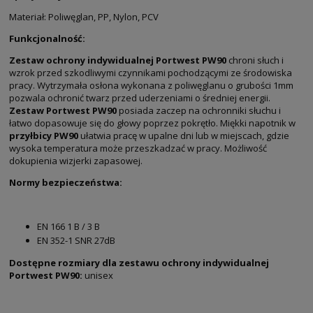
Materiał: Poliwęglan, PP, Nylon, PCV
Funkcjonalność:
Zestaw ochrony indywidualnej Portwest PW90
chroni słuch i
wzrok przed szkodliwymi czynnikami pochodzącymi ze środowiska
pracy. Wytrzymała osłona wykonana z poliwęglanu o grubości 1mm
pozwala ochronić twarz przed uderzeniami o średniej energii.
Zestaw Portwest PW90
posiada zaczep na ochronniki słuchu i
łatwo dopasowuje się do głowy poprzez pokrętło. Miękki napotnik w
przyłbicy PW90
ułatwia pracę w upalne dni lub w miejscach, gdzie
wysoka temperatura może przeszkadzać w pracy. Możliwość
dokupienia wizjerki zapasowej.
Normy bezpieczeństwa:
EN 166 1 B / 3 B
EN 352-1 SNR 27dB
Dostępne rozmiary dla zestawu ochrony indywidualnej
Portwest PW90:
unisex