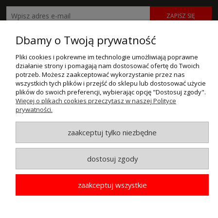
ZAPISZ SIĘ
Dbamy o Twoją prywatność
POMOC
Pliki cookies i pokrewne im technologie umożliwiają poprawne
MOJE KONTO
działanie strony i pomagają nam dostosować ofertę do Twoich
potrzeb. Możesz zaakceptować wykorzystanie przez nas
PŁATNOŚCI I DOSTAWA
wszystkich tych plików i przejść do sklepu lub dostosować użycie
plików do swoich preferencji, wybierając opcję "Dostosuj zgody".
Więcej o plikach cookies przeczytasz w naszej Polityce
INFORMACJE
prywatności.
O NAS
zaakceptuj tylko niezbędne
© MAXSOTE 2026.
Wszystkie prawa zastrzeżone.
dostosuj zgody
zaakceptuj wszystkie
pokaż pełną wersję strony